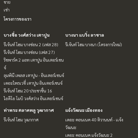
ขาย
เช่า
โครงการของเรา
บางซื่อ วงศ์สว่าง เตาปูน
บางนา แบริ่ง ลาซาล
รีเจ้นท์ โฮม บางซ่อน 2 (เฟส 28)
รีเจ้นท์ โฮม บางนา (โครงการใหม่)
รีเจ้นท์ โฮม บางซ่อน (เฟส 27)
ริชพาร์ค 2 แอท เตาปูน อินเตอร์เชน
จ์
ลุมพินี เพลส เตาปูน - อินเตอร์เชนจ์
เดอะไพรเวซี่ เตาปูน อินเตอร์เชนจ์
รีเจ้นท์ โฮม 20 ประชาชื่น 16
ไอดีโอ โมบิ วงศ์สว่าง อินเตอร์เชนจ์
ท่าพระ ตลาดพลู วุฒากาศ
แจ้งวัฒนะ เมืองทอง
รีเจ้นท์ โฮม วุฒากาศ
เดอะ คอนเนค 40 ติวานนท์ - เเจ้ง
วัฒนะ
เดอะ คอนเนค แจ้งวัฒนะ 2