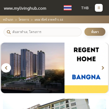
www.mylivinghub.com
THB
หน้าแรก
โครงการ
เดอะ พัลซ์ ลาดพร้าว 44
ค้นหา