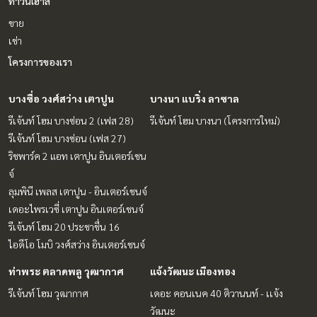
ทาวน์เฮ้าส์
ขาย
เช่า
โครงการของเรา
บางซื่อ วงศ์สว่าง เตาปูน
บางนา แบริ่ง ลาซาล
รีเจ้นท์ โฮม บางซ่อน 2 (เฟส 28)
รีเจ้นท์ โฮม บางนา (โครงการใหม่)
รีเจ้นท์ โฮม บางซ่อน (เฟส 27)
ริชพาร์ค 2 แอท เตาปูน อินเตอร์เชน
จ์
ลุมพินี เพลส เตาปูน - อินเตอร์เชนจ์
เดอะไพรเวซี่ เตาปูน อินเตอร์เชนจ์
รีเจ้นท์ โฮม 20 ประชาชื่น 16
ไอดีโอ โมบิ วงศ์สว่าง อินเตอร์เชนจ์
ท่าพระ ตลาดพลู วุฒากาศ
แจ้งวัฒนะ เมืองทอง
รีเจ้นท์ โฮม วุฒากาศ
เดอะ คอนเนค 40 ติวานนท์ - เเจ้ง
วัฒนะ