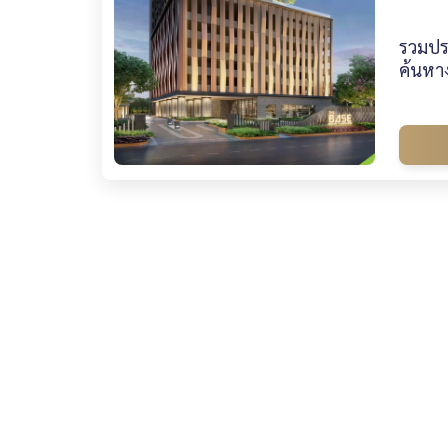
รวมประ
ค้นหาง