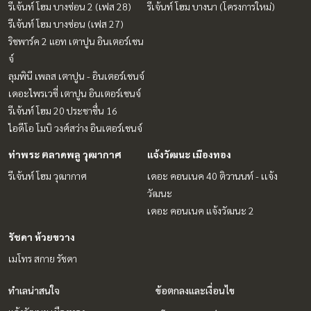
รีเจ้นท์ โฮม บางซ่อน 2 (เฟส 28)
รีเจ้นท์ โฮม บางนา (โครงการใหม่)
รีเจ้นท์ โฮม บางซ่อน (เฟส 27)
ริชพาร์ค 2 แอท เตาปูน อินเตอร์เชน
จ์
ลุมพินี เพลส เตาปูน - อินเตอร์เชนจ์
เดอะไพรเวซี่ เตาปูน อินเตอร์เชนจ์
รีเจ้นท์ โฮม 20 ประชาชื่น 16
ไอดีโอ โมบิ วงศ์สว่าง อินเตอร์เชนจ์
ท่าพระ ตลาดพลู วุฒากาศ
แจ้งวัฒนะ เมืองทอง
รีเจ้นท์ โฮม วุฒากาศ
เดอะ คอนเนค 40 ติวานนท์ - เเจ้ง
วัฒนะ
เดอะ คอนเนค แจ้งวัฒนะ 2
รัชดา ห้วยขวาง
เมโทร สกาย รัชดา
ทำเลน่าสนใจ
ข้อตกลงและเงื่อนไข