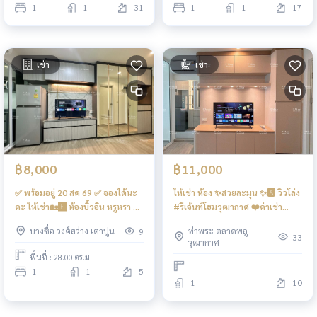
1
1
31
1
1
17
เช่า
เช่า
฿11,000
฿8,000
ให้เช่า ห้อง ✨สวยละมุน ✨🅰️ วิวโล่ง
✅ พร้อมอยู่ 20 สค 69 ✅ จองได้นะ
#รีเจ้นท์โฮมวุฒากาศ ❤️ค่าเช่า
คะ ให้เช่า🏡🅱️ ห้องบิ้วอิน หรูหรา จัด
11,000 บาท
เต็ม วิวส่วนกลาง สวย คชฟฟ. +
ท่าพระ ตลาดพลู
บางซื่อ วงศ์สว่าง เตาปูน
9
เฟอร์ ครบ 📍มี เครื่องซักผ้า #รีเจ้นท์
33
วุฒากาศ
โฮมบางซ่อน28 ❤️ค่าเช่า 8,000
พื้นที่ : 28.00 ตร.ม.
บาท
1
1
5
1
10