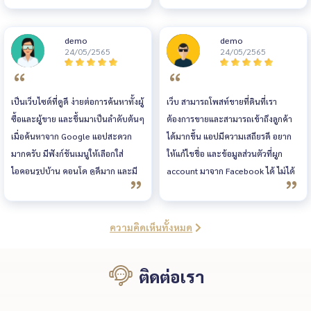
ได้ใช้งานและมีทีม support ที่ดี แอป
ให้ติดต่อกับลูกค้าได้เร็วขึ้นค่ะ
ใช้งานบนมือถือได้ทั้ง android และ
demo
demo
ios สะดวกไม่ต้องเปิดคอม จะแก้ไข
24/05/2565
24/05/2565
จะติดตามประกาศ หาประกาศ ทำได้
สะดวกเหมือนทำผ่านคอม
เป็นเว็บไซต์ที่ดูดี ง่ายต่อการค้นหาทั้งผู้
เว็บ สามารถโพสท์ขายที่ดินที่เรา
ซื้อและผู้ขาย และขึ้นมาเป็นลำดับต้นๆ
ต้องการขายและสามารถเข้าถึงลูกค้า
เมื่อค้นหาจาก Google แอปสะดวก
ได้มากขึ้น แอปมีความเสถียรดี อยาก
มากครับ มีฟังก์ชันเมนูให้เลือกใส่
ให้แก้ไขชื่อ และข้อมูลส่วนตัวที่ผูก
ไอคอนรูปบ้าน คอนโด ดูดีมาก และมี
account มาจาก Facebook ได้ ไม่ได้
ข่าวสารต่างๆ เกี่ยวกับอสังหาริมทรัพย์
อยากใช้ชื่อเดียวกัน
อัพเดทให้อ่านอยู่เรื่อยๆ
ความคิดเห็นทั้งหมด
ติดต่อเรา