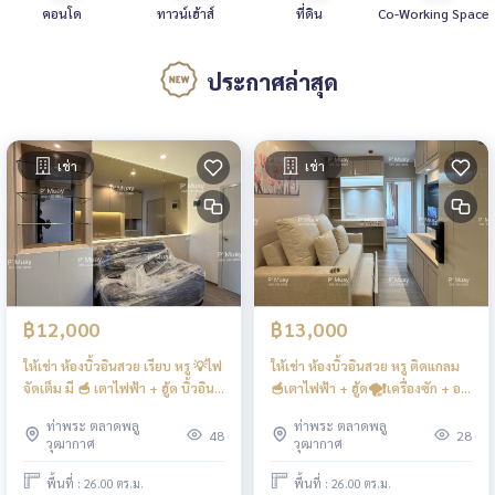
คอนโด
ทาวน์เฮ้าส์
ที่ดิน
Co-Working Space
ประกาศล่าสุด
เช่า
เช่า
฿12,000
฿13,000
ให้เช่า ห้องบิ้วอินสวย เรียบ หรู 💡ไฟ
ให้เช่า ห้องบิ้วอินสวย หรู ติดแกลม
จัดเต็ม มี 🥣 เตาไฟฟ้า + ฮู้ด บิ้วอิน
🥣เตาไฟฟ้า + ฮู้ด🌪️❗️เครื่องซัก + อบ
🌪️ #รีเจ้นท์โฮมวุฒากาศ ❤️ค่าเช่า
ผ้า ฝาหน้า ❗️ 🩷ค่าเช่า 13,000 บาท
ท่าพระ ตลาดพลู
ท่าพระ ตลาดพลู
12,000
#รีเจ้นท์โฮมวุฒากาศ
48
28
วุฒากาศ
วุฒากาศ
พื้นที่ : 26.00 ตร.ม.
พื้นที่ : 26.00 ตร.ม.