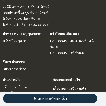
จ์
ลุมพินี เพลส เตาปูน - อินเตอร์เชนจ์
เดอะไพรเวซี่ เตาปูน อินเตอร์เชนจ์
รีเจ้นท์ โฮม 20 ประชาชื่น 16
ไอดีโอ โมบิ วงศ์สว่าง อินเตอร์เชนจ์
ท่าพระ ตลาดพลู วุฒากาศ
แจ้งวัฒนะ เมืองทอง
รีเจ้นท์ โฮม วุฒากาศ
เดอะ คอนเนค 40 ติวานนท์ - เเจ้ง
วัฒนะ
เดอะ คอนเนค แจ้งวัฒนะ 2
รัชดา ห้วยขวาง
เมโทร สกาย รัชดา
ทำเลน่าสนใจ
ข้อตกลงและเงื่อนไข
แจ้งวัฒนะ เมืองทอง
นโยบายความเป็นส่วนตัว
รัชดา ห้วยขวาง
เกี่ยวกับเรา
รับทราบและปิดแถบนี้ลง
ท่าพระ ตลาดพลู วุฒากาศ
บางซื่อ วงศ์สว่าง เตาปูน
วิธีการฝากขาย-เช่า