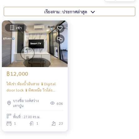
เรียงตาม : ประกาศล่าสุด
เช่า
฿12,000
ให้เช่า ห้องบิ้วอินสวย 📱Digital
door lock 📱ทิศเหนือ วิวโล่ง
คชฟฟ.ครบ📍มีเครื่องซักผ้าฝาหน้า
บางซื่อ วงศ์สว่าง
#theprivacytapooninterchange
606
เตาปูน
❤️ค่าเช่า 12,000 บาท
พื้นที่ : 27.00 ตร.ม.
1
1
23