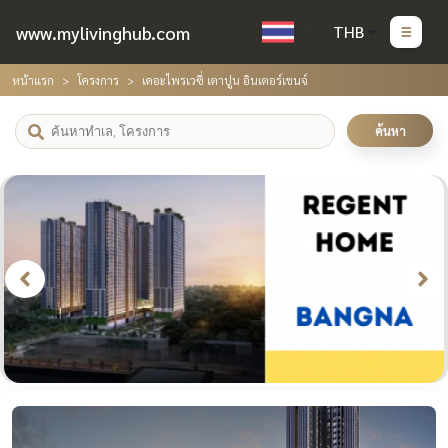
www.mylivinghub.com
THB
หน้าแรก
โครงการ
เดอะไพรเวซี่ เตาปูน อินเตอร์เชนจ์
ค้นหา