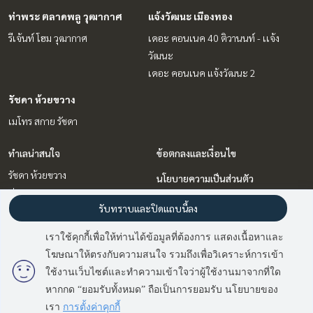
ท่าพระ ตลาดพลู วุฒากาศ
แจ้งวัฒนะ เมืองทอง
รีเจ้นท์ โฮม วุฒากาศ
เดอะ คอนเนค 40 ติวานนท์ - เเจ้ง
วัฒนะ
เดอะ คอนเนค แจ้งวัฒนะ 2
รัชดา ห้วยขวาง
เมโทร สกาย รัชดา
ทำเลน่าสนใจ
ข้อตกลงและเงื่อนไข
รัชดา ห้วยขวาง
นโยบายความเป็นส่วนตัว
ท่าพระ ตลาดพลู วุฒากาศ
เกี่ยวกับเรา
รับทราบและปิดแถบนี้ลง
บางซื่อ วงศ์สว่าง เตาปูน
บางนา แบริ่ง ลาซาล
วิธีการฝากขาย-เช่า
เราใช้คุกกี้เพื่อให้ท่านได้ข้อมูลที่ต้องการ แสดงเนื้อหาและ
แจ้งวัฒนะ เมืองทอง
ติดต่อ
โฆษณาให้ตรงกับความสนใจ รวมถึงเพื่อวิเคราะห์การเข้า
มี
2
คนกำลังดูประกาศนี้
ใช้งานเว็บไซต์และทำความเข้าใจว่าผู้ใช้งานมาจากที่ใด
หากกด “ยอมรับทั้งหมด” ถือเป็นการยอมรับ นโยบายของ
Sold Out
Power by
Livinginsider.com
เรา
การตั้งค่าคุกกี้