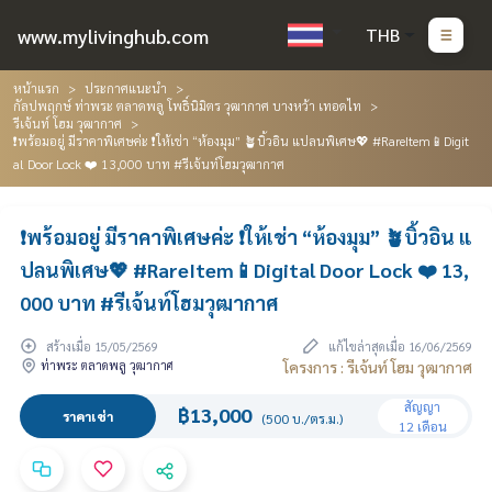
www.mylivinghub.com
THB
หน้าแรก
ประกาศแนะนำ
กัลปพฤกษ์ ท่าพระ ตลาดพลู โพธิ์นิมิตร วุฒากาศ บางหว้า เทอดไท
รีเจ้นท์ โฮม วุฒากาศ
❗️พร้อมอยู่ มีราคาพิเศษค่ะ ❗️ให้เช่า “ห้องมุม” 🪴บิ้วอิน แปลนพิเศษ💖 #RareItem📱Digit
al Door Lock ❤️ 13,000 บาท #รีเจ้นท์โฮมวุฒากาศ
❗️พร้อมอยู่ มีราคาพิเศษค่ะ ❗️ให้เช่า “ห้องมุม” 🪴บิ้วอิน แ
ปลนพิเศษ💖 #RareItem📱Digital Door Lock ❤️ 13,
000 บาท #รีเจ้นท์โฮมวุฒากาศ
สร้างเมื่อ 15/05/2569
แก้ไขล่าสุดเมื่อ 16/06/2569
ท่าพระ ตลาดพลู วุฒากาศ
โครงการ : รีเจ้นท์ โฮม วุฒากาศ
สัญญา
฿13,000
ราคาเช่า
(500 บ./ตร.ม.)
12 เดือน