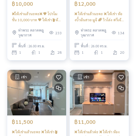
😎
฿10,000
฿12,000
- Energetic Fitness ที่มีอุปกรณ์ออกกำลังกายครบครัน จำนวน 2
❌ให้เช่าแล้วนะคะ❌ 💖 โปรโม
❌ ให้เช่าแล้วนะคะ ❌ ให้เช่า ห้อ
ห้อง. P’Muay
081 829 1074
ชั่น 10,000 บาท 💖 ให้เช่า🪴ห้อ
งบิ้วอินสวย มูจิ 🌈 วิวโล่ง #รีเจ้
- Co-working space สำหรับนั่งทำงานและพักผ่อน ห้อง Meetin
งบิ้วอินสวย มูจิ🌈 วิวองค์พระ
นท์โฮมวุฒากาศ ❤️ค่าเช่า
g Room, Lounge, สวนพักผ่อน. . P’Muay
081 829 1074
ท่าพระ ตลาดพลู
ท่าพระ ตลาดพลู
#รีเจ้นท์โฮมวุฒากาศ
12,000
233
134
- ที่จอดรถ 6 ชั้น จำนวน 981 คัน (ไม่รวมจอดซ้อนคัน)
วุฒากาศ
วุฒากาศ
- กล้องวงจรปิด CCTV เข้า - ออก ด้วยระบบ Key Card
- ลิฟต์ ล็อคชั้น . P’Muay
081 829 1074
พื้นที่ : 26.00 ตร.ม.
พื้นที่ : 26.00 ตร.ม.
1
1
28
1
1
20
- เจ้าหน้าที่รักษาความปลอดภัย 24 ชั่วโมง . P’Muay
081 829 107
4
การเดินทางสะดวก
เช่า
เช่า
- รถไฟฟ้า BTS วุฒากาศ / BTS บางหว้า จุดเปลี่ยนสายสีน้ำเงิน + ส
ายสีเขียว . P’Muay
081 829 1074
- ติด ถ. ราชพฤกษ์ เป็นถนนสายหลัก เดินทางโดยรถยนต์ไปกัลปพ
ฤกษ์ ราชพฤกษ์ บางแค เพชรเกษม กาญจนาภิเษกได้ง่าย . P’Muay
081 829 1074
หรือ จะวิ่งเข้าเมืองไปสาทร-สีลม-พระราม 4 ก็สะด
วก เพียง 10-15 นาที* . P’Muay
081 829 1074
- ทางด่วนจะใช้ทางพิเศษเฉลิมมหานคร มีจุดขึ้น-ลง แถว ถ.พระรา
฿11,500
฿11,000
ม 3 ห่างจากรถไฟฟ้า BTS สถานีวุฒากาศ ราว 10 กม. เท่านั้น. .
P’Muay
081 829 1074
❌ ให้เช่าแล้วนะคะ ❌ ให้เช่า🪴
❌ ให้เช่าแล้วค่ะ ❌ ให้เช่า ห้อง
[Credit : Terra Bangkok.com]