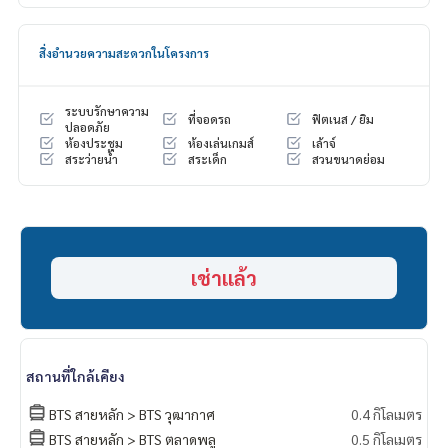
สัญญาขั้นต่ำ 1 ปี ประกัน 2 เดือน ล่วงหน้า 1 เดือน
สิ่งอำนวยความสะดวกในโครงการ
สนใจติดต่อ … คุณหมวย/มิ้นท์
[⭐️รับฝาก #รีเจ้นท์โฮมบางซ่อน #บางนา #วุฒากาศปล่อยเช่า / ข
ายดาวน์⭐️]
ระบบรักษาความ
ที่จอดรถ
ฟิตเนส / ยิม
ปลอดภัย
ห้องประชุม
ห้องเล่นเกมส์
เล้าจ์
☎️ & Line :
095 392 8866
(พี่หมวย),
096 942 9666
( มิ้นท์ )
สระว่ายน้ำ
สระเด็ก
สวนขนาดย่อม
หรือคลิ๊ก … 1.
https://line.me/ti/p/zV9yy2jjLp
(พี่หมวย)
2.
https://line.me/ti/p/v2fZtmtfXa
( มิ้นท์ )
➡️ เวปไซต์ :
https://www.mylivinghub.com/list/Condo/All/1
เช่าแล้ว
📍เฟอร์นิเจอร์ครบ ( ไม่รวมพร็อพตกแต่งนะคะ 🥹 )
* ตู้เสื้อผ้าบิ้วอิน บานเลื่อน
* โต๊ะเครื่องแป้ง บิ้วอิน P’Muay
081 829 1074
สถานที่ใกล้เคียง
* โซฟา + โต๊ะกลาง
* ผ้าม่าน 2 ชั้น กันแสง UV
BTS สายหลัก > BTS วุฒากาศ
0.4 กิโลเมตร
* เตียง บิ้วอิน ตกแต่งไฟหัวเตียง + ที่นอนอย่างดี 6 ฟุต + ชุดเครื่อง
BTS สายหลัก > BTS ตลาดพลู
0.5 กิโลเมตร
นอน P’Muay
081 829 1074