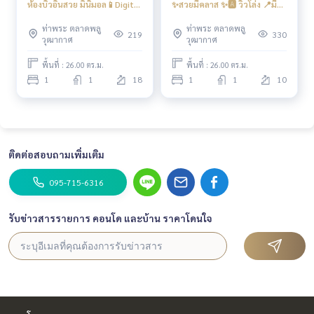
ห้องบิ้วอินสวย มินิมอล📱Digital
✨สวยมีคลาส ✨🅰️ วิวโล่ง 📍มี
door lock ❤️ 11,500 บาท #รี
เครื่องซักผ้า #รีเจ้นท์โฮม
#รีเจ้นท์โฮมวุฒากาศ #regenthomewutthakat . P’Muay
081 8
ท่าพระ ตลาดพลู
ท่าพระ ตลาดพลู
เจ้นท์โฮมวุฒากาศ
วุฒากาศ ❤️ค่าเช่า 11,000 บาท
219
330
วุฒากาศ
วุฒากาศ
29 1074
#regenthome #regentwutthakat . P’Muay
081 829
1074
#คอนโดติดรถไฟฟ้า #คอนโดใกล้รถไฟฟ้า . P’Muay
081 8
พื้นที่ : 26.00 ตร.ม.
พื้นที่ : 26.00 ตร.ม.
29 1074
#คอนโดติดbts #จุฬา #สยาม #คอนโดติดBTS #วุฒาก
1
1
18
1
1
10
าศ #ตลาดพลู #สาทร . P’Muay 081 829 1074#เดอะมอลล์ท่าพ
ระ , . P’Muay
081 829 1074
#TheMallท่าพระ #ICONSIAM #ต
ลาดพลู
ติดต่อสอบถามเพิ่มเติม
095-715-6316
รับข่าวสารรายการ คอนโด และบ้าน ราคาโดนใจ