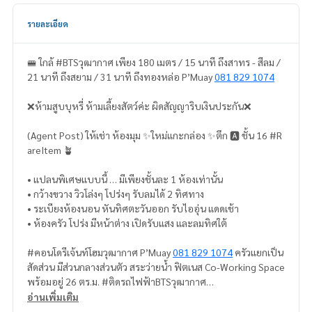
รายละเอียด
🚝 ใกล้ #BTSวุฒากาศ เพียง 180 เมตร / 15 นาที ถึงสาทร - สีลม /
21 นาที ถึงสยาม / 31 นาที ถึงทองหล่อ P’Muay
081 829 1074
❌ห้ามสูบบุหรี่ ห้ามเลี้ยงสัตว์ค่ะ ผิดสัญญาริบเงินประกัน❌
(Agent Post) ให้เช่า ห้องมุม ✨ใหม่แกะกล่อง ✨ตึก 🅰️ ชั้น 16 #R
areItem 🪴
• แปลนพิเศษแบบนี้ … มีเพียงชั้นละ 1 ห้องเท่านั้น
• กว้างขวาง วิวโล่งๆ โปร่งๆ รับลมได้ 2 ทิศทาง
• ระเบียงห้องนอน หันทิศตะวันออก รับไออุ่น แดดเช้า
• ห้องครัว โปร่ง มีหน้าต่าง เปิดรับแสง และลมทิศใต้
#คอนโดรีเจ้นท์โฮมวุฒากาศ P’Muay
081 829 1074
ครัวแยกเป็น
สัดส่วน มีส่วนกลางส่วนตัว สระว่ายน้ำ ฟิตเนส Co-Working Space
พร้อมอยู่ 26 ตร.ม. #ติดรถไฟฟ้าBTSวุฒากาศ
อ่านเพิ่มเติม
ค่าเช่า 13,000 บาท (รวมค่าส่วนกลาง)