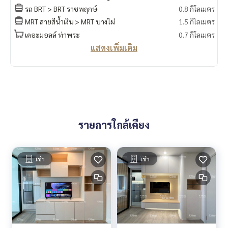
* โต๊ะข้างเตียง
รถ BRT > BRT ราชพฤกษ์
0.8 กิโลเมตร
* ตกเครื่องแป้ง
MRT สายสีน้ำเงิน > MRT บางไผ่
1.5 กิโลเมตร
* ชุดครัวบิ้วอิน P’Muay
081 829 1074
เดอะมอลล์ ท่าพระ
0.7 กิโลเมตร
* ชั้นวางทีวี บิ้วอิน ( มี ไฟ เปิด-ปิดได้ )
แสดงเพิ่มเติม
* ชั้นวางของ บิ้วอิน ( มี ไฟ เปิด-ปิดได้ ) P’Muay
081 829 1074
* ชั้นวางรองเท้า บิ้วอิน
📍เครื่องใช้ไฟฟ้าครบ
* แอร์แคร์เรีย Inverter 9000 btu 2 เครื่อง
* Smart TV Samsung 50” P’Muay
081 829 1074
* ตู้เย็น 2 ประตู Samsung inverter 8.3 คิว
รายการใกล้เคียง
* ไมโครเวฟ 20 ลิตร
* เครื่องทำน้ำอุ่น . P’Muay
081 829 1074
* 📍มีเครื่องซักผ้า ฝาหน้า LG 9 kg
* 📍มี 📱Digital Door Lock📱
เช่า
เช่า
🚗ได้สิทธิ์ที่จอดรถยนต์ 1 คัน หรือ ที่จอดรถมอร์เตอร์ไซด์ 1 คัน🛵
สิ่งอำนวยความสะดวก P’Muay
081 829 1074
- เซเว่น จะเปิดให้บริการใต้อาคาร เร็วๆนี้
– สระว่ายน้ำ แบบ Infinity Edge Pool ถึง 2 สระ (แยกตึก A และ