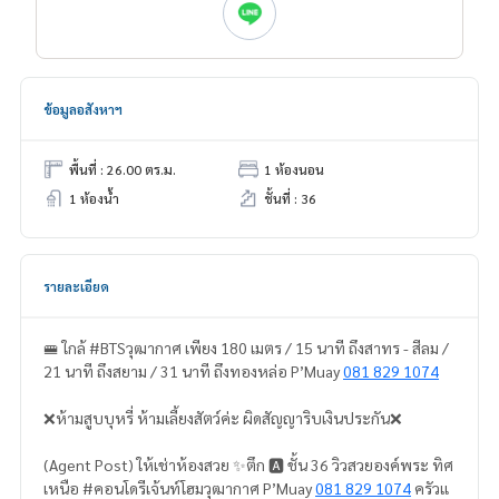
ข้อมูลอสังหาฯ
พื้นที่ : 26.00 ตร.ม.
1 ห้องนอน
1 ห้องน้ำ
ชั้นที่ : 36
รายละเอียด
🚝 ใกล้ #BTSวุฒากาศ เพียง 180 เมตร / 15 นาที ถึงสาทร - สีลม /
21 นาที ถึงสยาม / 31 นาที ถึงทองหล่อ P’Muay
081 829 1074
❌ห้ามสูบบุหรี่ ห้ามเลี้ยงสัตว์ค่ะ ผิดสัญญาริบเงินประกัน❌
(Agent Post) ให้เช่าห้องสวย ✨ตึก 🅰️ ชั้น 36 วิวสวยองค์พระ ทิศ
เหนือ #คอนโดรีเจ้นท์โฮมวุฒากาศ P’Muay
081 829 1074
ครัวแ