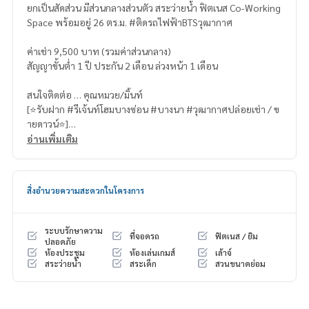
ยกเป็นสัดส่วน มีส่วนกลางส่วนตัว สระว่ายน้ำ ฟิตเนส Co-Working
Space พร้อมอยู่ 26 ตร.ม. #ติดรถไฟฟ้าBTSวุฒากาศ
ค่าเช่า 9,500 บาท (รวมค่าส่วนกลาง)
สัญญาขั้นต่ำ 1 ปี ประกัน 2 เดือน ล่วงหน้า 1 เดือน
สนใจติดต่อ … คุณหมวย/มิ้นท์
[⭐️รับฝาก #รีเจ้นท์โฮมบางซ่อน #บางนา #วุฒากาศปล่อยเช่า / ข
ายดาวน์⭐️]
อ่านเพิ่มเติม
☎️ & Line :
095 392 8866
(พี่หมวย),
096 942 9666
( มิ้นท์ )
หรือคลิ๊ก … 1.
https://line.me/ti/p/zV9yy2jjLp
(พี่หมวย)
สิ่งอำนวยความสะดวกในโครงการ
2.
https://line.me/ti/p/v2fZtmtfXa
( มิ้นท์ )
➡️ เวปไซต์ :
https://www.mylivinghub.com/list/Condo/All/1
ระบบรักษาความ
ที่จอดรถ
ฟิตเนส / ยิม
ปลอดภัย
ห้องประชุม
ห้องเล่นเกมส์
เล้าจ์
📍เฟอร์นิเจอร์ครบ
สระว่ายน้ำ
สระเด็ก
สวนขนาดย่อม
* ตู้เสื้อผ้าบิ้วอิน
* โซฟา ที่วางขา