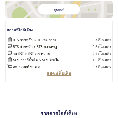
* โต๊ะข้าง P’Muay
081 829 1074
( เก้าอี้ รอจัดส่ง )
* ผ้าม่าน 2 ชั้น กันแสง UV
ดูแผนที่
* เตียง บิ้วอิน ตกแต่งไฟหัวเตียง + ที่นอน 5 ฟุต P’Muay
081 829
1074
* โต๊ะข้างเตียง บิ้วอิน 2 ข้าง
* ชุดครัวบิ้วอิน P’Muay
081 829 1074
สถานที่ใกล้เคียง
* ชั้นวางทีวี บิ้วอิน
BTS สายหลัก > BTS วุฒากาศ
0.4 กิโลเมตร
* ชั้นวางของ บิ้วอิน P’Muay
081 829 1074
* ชั้นวางรองเท้า บิ้วอิน
BTS สายหลัก > BTS ตลาดพลู
0.5 กิโลเมตร
รถ BRT > BRT ราชพฤกษ์
0.8 กิโลเมตร
📍เครื่องใช้ไฟฟ้า
MRT สายสีน้ำเงิน > MRT บางไผ่
1.5 กิโลเมตร
❌ ไม่มี TV นะคะ ❌
เดอะมอลล์ ท่าพระ
0.7 กิโลเมตร
* แอร์ 2 เครื่อง
แสดงเพิ่มเติม
* ตู้เย็น 2 ประตู
* ไมโครเวฟ
* เครื่องทำน้ำอุ่น . P’Muay
081 829 1074
* 📍มีเครื่องซักผ้า 10 kg
🚗ได้สิทธิ์ที่จอดรถยนต์ 1 คัน หรือ ที่จอดรถมอร์เตอร์ไซด์ 1 คัน🛵
สิ่งอำนวยความสะดวก P’Muay
081 829 1074
รายการใกล้เคียง
– สระว่ายน้ำ แบบ Infinity Edge Pool ถึง 2 สระ (แยกตึก A และ