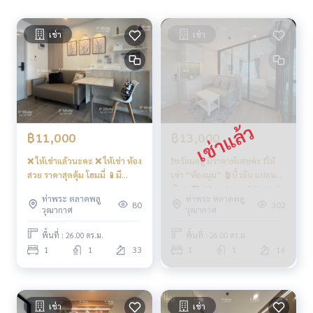
😎
- Energetic Fitness ที่มีอุปกรณ์ออกกำลังกายครบครัน จำนวน 2
เช่า
เช่า
ห้อง. P’Muay
081 829 1074
- Co-working space สำหรับนั่งทำงานและพักผ่อน ห้อง Meetin
g Room, Lounge, สวนพักผ่อน. . P’Muay
081 829 1074
- ที่จอดรถ 6 ชั้น จำนวน 981 คัน (ไม่รวมจอดซ้อนคัน)
- กล้องวงจรปิด CCTV เข้า - ออก ด้วยระบบ Key Card
- ลิฟต์ ล็อคชั้น . P’Muay
081 829 1074
- เจ้าหน้าที่รักษาความปลอดภัย 24 ชั่วโมง . P’Muay
081 829 107
฿11,000
฿13,000
4
❌ ให้เช่าแล้วนะคะ ❌ ให้เช่า ห้อง
❗️พร้อมอยู่ มีราคาพิเศษค่ะ ❗️ให้
การเดินทางสะดวก
สวย ราคาสุดคุ้ม โฮมมี่ 📱มี
เช่า “ห้องมุม” 🪴บิ้วอิน แปลน
- รถไฟฟ้า BTS วุฒากาศ / BTS บางหว้า จุดเปลี่ยนสายสีน้ำเงิน + ส
Digital door lock 📱 #รีเจ้นท์
พิเศษ💖 #RareItem📱Digital
ท่าพระ ตลาดพลู
ท่าพระ ตลาดพลู
โฮมวุฒากาศ ❤️ค่าเช่า 11,000
Door Lock ❤️ 13,000 บาท #รี
ายสีเขียว . P’Muay
081 829 1074
80
302
วุฒากาศ
วุฒากาศ
เจ้นท์โฮมวุฒากาศ
- ติด ถ. ราชพฤกษ์ เป็นถนนสายหลัก เดินทางโดยรถยนต์ไปกัลปพ
ฤกษ์ ราชพฤกษ์ บางแค เพชรเกษม กาญจนาภิเษกได้ง่าย . P’Muay
พื้นที่ : 26.00 ตร.ม.
พื้นที่ : 26.00 ตร.ม.
081 829 1074
หรือ จะวิ่งเข้าเมืองไปสาทร-สีลม-พระราม 4 ก็สะด
1
1
33
1
1
16
วก เพียง 10-15 นาที* . P’Muay
081 829 1074
- ทางด่วนจะใช้ทางพิเศษเฉลิมมหานคร มีจุดขึ้น-ลง แถว ถ.พระรา
ม 3 ห่างจากรถไฟฟ้า BTS สถานีวุฒากาศ ราว 10 กม. เท่านั้น. .
P’Muay
081 829 1074
เช่า
เช่า