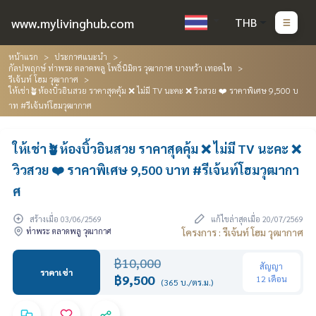
www.mylivinghub.com
THB
หน้าแรก
ประกาศแนะนำ
กัลปพฤกษ์ ท่าพระ ตลาดพลู โพธิ์นิมิตร วุฒากาศ บางหว้า เทอดไท
รีเจ้นท์ โฮม วุฒากาศ
ให้เช่า🪴ห้องบิ้วอินสวย ราคาสุดคุ้ม ❌ ไม่มี TV นะคะ ❌ วิวสวย ❤️ ราคาพิเศษ 9,500 บ
าท #รีเจ้นท์โฮมวุฒากาศ
ให้เช่า🪴ห้องบิ้วอินสวย ราคาสุดคุ้ม ❌ ไม่มี TV นะคะ ❌
วิวสวย ❤️ ราคาพิเศษ 9,500 บาท #รีเจ้นท์โฮมวุฒากา
ศ
สร้างเมื่อ 03/06/2569
แก้ไขล่าสุดเมื่อ 20/07/2569
ท่าพระ ตลาดพลู วุฒากาศ
โครงการ : รีเจ้นท์ โฮม วุฒากาศ
฿10,000
สัญญา
ราคาเช่า
฿9,500
12 เดือน
(365 บ./ตร.ม.)