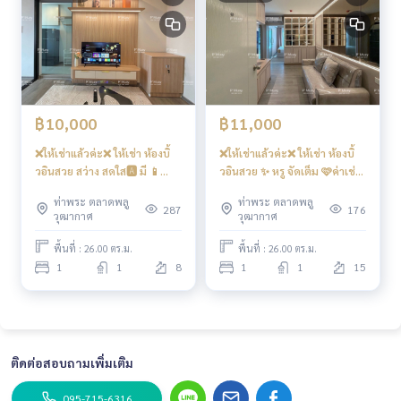
[Credit : Terra Bangkok.com]
#รีเจ้นท์โฮมวุฒากาศ #regenthomewutthakat . P’Muay
081 8
29 1074
#regenthome #regentwutthakat . P’Muay
081 829
1074
#คอนโดติดรถไฟฟ้า #คอนโดใกล้รถไฟฟ้า . P’Muay
081 8
29 1074
#คอนโดติดbts #จุฬา #สยาม #คอนโดติดBTS #วุฒาก
฿10,000
฿11,000
าศ #ตลาดพลู #สาทร . P’Muay 081 829 1074#เดอะมอลล์ท่าพ
ระ , . P’Muay
081 829 1074
#TheMallท่าพระ #ICONSIAM #ต
❌ให้เช่าแล้วค่ะ❌ ให้เช่า ห้องบิ้
❌ให้เช่าแล้วค่ะ❌ ให้เช่า ห้องบิ้
ลาดพลู
วอินสวย สว่าง สดใส🅰️ มี 📱
วอินสวย ✨ หรู จัดเต็ม 🩷ค่าเช่า
Digital door lock📱 #รีเจ้นท์
11,000 บาท #รีเจ้นท์โฮม
ท่าพระ ตลาดพลู
ท่าพระ ตลาดพลู
โฮมวุฒากาศ
วุฒากาศ
287
176
วุฒากาศ
วุฒากาศ
พื้นที่ : 26.00 ตร.ม.
พื้นที่ : 26.00 ตร.ม.
1
1
8
1
1
15
ติดต่อสอบถามเพิ่มเติม
095-715-6316