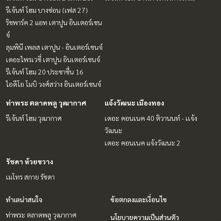
รีเจ้นท์ โฮม บางซ่อน (เฟส 27)
ริชพาร์ค 2 แอท เตาปูน อินเตอร์เชน
จ์
ลุมพินี เพลส เตาปูน - อินเตอร์เชนจ์
เดอะไพรเวซี่ เตาปูน อินเตอร์เชนจ์
รีเจ้นท์ โฮม 20 ประชาชื่น 16
ไอดีโอ โมบิ วงศ์สว่าง อินเตอร์เชนจ์
ท่าพระ ตลาดพลู วุฒากาศ
แจ้งวัฒนะ เมืองทอง
รีเจ้นท์ โฮม วุฒากาศ
เดอะ คอนเนค 40 ติวานนท์ - เเจ้ง
วัฒนะ
เดอะ คอนเนค แจ้งวัฒนะ 2
รัชดา ห้วยขวาง
เมโทร สกาย รัชดา
ทำเลน่าสนใจ
ข้อตกลงและเงื่อนไข
ท่าพระ ตลาดพลู วุฒากาศ
นโยบายความเป็นส่วนตัว