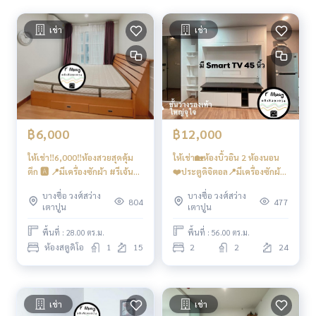
สิ่งอำนวยความสะดวก
– สระว่ายน้ำระบบเกลือ ฟิตเนส … พิเศษ‼️ใต้ตึกมี 7/11 ร้านค้า ร้า
เช่า
เช่า
นอาหารมากมาย ร้านเสริมสวย ร้านกาแฟ ฯลฯ
- กล้องวงจรปิด CCTV เข้า - ออก ด้วยระบบ Key Card
- เจ้าหน้าที่รักษาความปลอดภัย 24 ชั่วโมง
การเดินทางสะดวก
รถเมล์ : สาย 16, 30, 65, 97, 505
฿6,000
฿12,000
รถไฟฟ้า
ให้เช่า‼️6,000‼️ห้องสวยสุดคุ้ม
ให้เช่า🏡ห้องบิ้วอิน 2 ห้องนอน
MRT-บางซ่อน ทางออกที่ 3 เชื่อมต่อ MRT เตาปูน
ตึก 🅰️ 📍มีเครื่องซักผ้า #รีเจ้นท์
❤️ประตูดิจิตอล📍มีเครื่องซักผ้า
โฮมบางซ่อน27 ❤️ค่าเช่า 6,000
ฝาหน้า & เครื่องกรองน้ำดื่ม ฟรี‼️
บางซื่อ วงศ์สว่าง
บางซื่อ วงศ์สว่าง
ทางด่วน
บาท
#รีเจ้นท์บางซ่อน27
804
477
เตาปูน
เตาปูน
ใกล้ทางขึ้น-ลงทางด่วน ศรีรัช และทางด่วน ศรีรัช-วงแหวนรอบนอ
ก (กาญจนาภิเษก)
พื้นที่ : 28.00 ตร.ม.
พื้นที่ : 56.00 ตร.ม.
ห้องสตูดิโอ
1
15
2
2
24
#รีเจ้นท์โฮมบางซ่อนเฟส27 #รีเจ้นท์โฮมบางซ่อนเฟส28 #รีเจ้นท์
โฮม #รีเจ้นท์บางซ่อน #regenthomebangson #regenthome
#regentbangson #คอนโดติดรถไฟฟ้า #คอนโดใกล้รถไฟฟ้า #
คอนโดติดmrt #mrtบางซ่อน #สวนสุนันทา #พระจอมเกล้า #วงศ์
เช่า
เช่า
สว่าง #เกตเวย์บางซื่อ