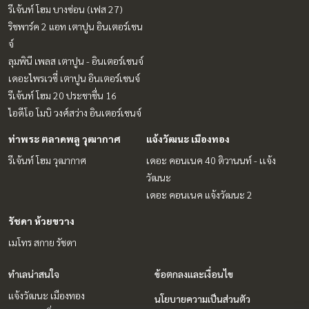
รีเจ้นท์ โฮม บางซ่อน (เฟส 27)
ริชพาร์ค 2 แอท เตาปูน อินเตอร์เชน
จ์
ลุมพินี เพลส เตาปูน - อินเตอร์เชนจ์
เดอะไพรเวซี่ เตาปูน อินเตอร์เชนจ์
รีเจ้นท์ โฮม 20 ประชาชื่น 16
ไอดีโอ โมบิ วงศ์สว่าง อินเตอร์เชนจ์
ท่าพระ ตลาดพลู วุฒากาศ
แจ้งวัฒนะ เมืองทอง
รีเจ้นท์ โฮม วุฒากาศ
เดอะ คอนเนค 40 ติวานนท์ - เเจ้ง
วัฒนะ
เดอะ คอนเนค แจ้งวัฒนะ 2
รัชดา ห้วยขวาง
เมโทร สกาย รัชดา
ทำเลน่าสนใจ
ข้อตกลงและเงื่อนไข
แจ้งวัฒนะ เมืองทอง
นโยบายความเป็นส่วนตัว