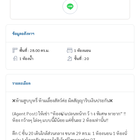
ข้อมูลอสังหาฯ
พื้นที่ : 28.00 ตร.ม.
1 ห้องนอน
1 ห้องน้ำ
ชั้นที่ : 20
รายละเอียด
❌ห้ามสูบบุหรี่ ห้ามเลี้ยงสัตว์ค่ะ ผิดสัญญาริบเงินประกัน❌
(Agent Post) ให้เช่า “ห้อง🍃แปลนหน้าก ว้ า ง พิเศษ หายาก” ‼️
ห้อง กว้างๆ โล่งๆ แบบนี้มีน้อย แค่ชั้นละ 2 ห้องเท่านั้น‼️
ตึก C ชั้น 20 เดินใกล้ส่วนกลาง ขนาด 29 ตร.ม. 1 ห้องนอน 1 ห้องนั่
งเล่น 1 ห้องครัว #คอนโดรีเจ้นท์โฮมบางซ่อน27