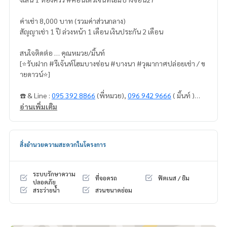
ค่าเช่า 8,000 บาท (รวมค่าส่วนกลาง)
สัญญาเช่า 1 ปี ล่วงหน้า 1 เดือน เงินประกัน 2 เดือน
สนใจติดต่อ … คุณหมวย/มิ้นท์
[⭐️รับฝาก #รีเจ้นท์โฮมบางซ่อน #บางนา #วุฒากาศปล่อยเช่า / ข
ายดาวน์⭐️]
☎️ & Line :
095 392 8866
(พี่หมวย),
096 942 9666
( มิ้นท์ )
อ่านเพิ่มเติม
หรือคลิ๊ก … 1.
https://line.me/ti/p/zV9yy2jjLp
(พี่หมวย)
2.
https://line.me/ti/p/v2fZtmtfXa
( มิ้นท์ )
สิ่งอำนวยความสะดวกในโครงการ
➡️ เวปไซต์ :
https://www.mylivinghub.com/list/Condo/All/1
[⭐️รับฝาก #รีเจ้นท์โฮมบางซ่อน ซื้อ/ขาย/ ปล่อยเช่า และขายดาวน์
ระบบรักษาความ
ที่จอดรถ
ฟิตเนส / ยิม
#รีเจ้นท์โฮมบางนา ⭐️ โดยทีมงาน มืออาชีพ ปล่อยไว จริงใจ รับผิด
ปลอดภัย
สระว่ายน้ำ
สวนขนาดย่อม
ชอบ ดูแลห้องลูกค้าเหมือนห้องเราเอง]
📍เฟอร์นิเจอร์ครบ
* กั้นห้องนอน / ห้องนั่งเล่น เป็นสัดส่วน