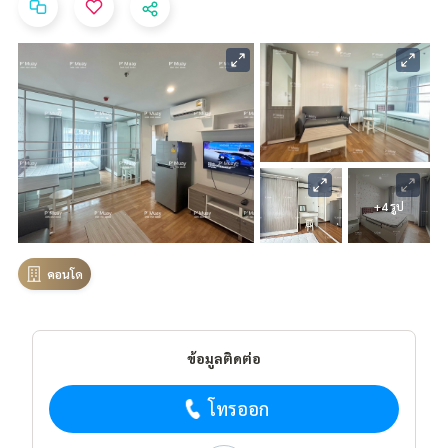
+4 รูป
คอนโด
ข้อมูลติดต่อ
โทรออก