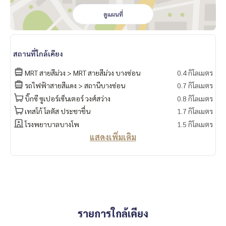
* ตู้เสื้อผ้าใหญ่ บานเลื่อน
ดูแผนที่
* โต๊ะเครื่องแป้ง + เก้าอี้
* ชั้นวางของ
* โต๊ะวางทีวี + ชั้นวางของ
* โซฟา + โต๊ะกลาง
สถานที่ใกล้เคียง
* ผ้าม่าน 2 ชั้น
* เตียง + ที่นอน
MRT สายสีม่วง > MRT สายสีม่วง บางซ่อน
0.4 กิโลเมตร
* โต๊ะข้างเตียง
รถไฟฟ้าสายสีแดง > สถานีบางซ่อน
0.7 กิโลเมตร
* ครัวบิ้วอิน
บิ๊กซี ซูเปอร์เซ็นเตอร์ วงศ์สว่าง
0.8 กิโลเมตร
* โต๊ะ+เก้าอี้
เทสโก้ โลตัส ประชาชื่น
1.7 กิโลเมตร
📍เครื่องใช้ไฟฟ้าครบ
โรงพยาบาลบางโพ
1.5 กิโลเมตร
* แอร์ 2 เครื่อง
แสดงเพิ่มเติม
* ทีวี
* ตู้เย็น 2 ประตู
* ไมโครเวฟ
* เครื่องทำน้ำอุ่น
* 📍มีเครื่องซักผ้า
🚗 ได้สิทธิ์ที่จอดรถยนต์ 1 คัน และ ที่จอดรถมอร์เตอร์ไซด์ 1 คัน 🛵
รายการใกล้เคียง