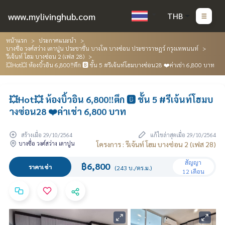
www.mylivinghub.com
THB
หน้าแรก
ประกาศแนะนำ
บางซื่อ วงศ์สว่าง เตาปูน ประชาชื่น บางโพ บางซ่อน ประชาราษฎร์ กรุงเทพนนท์
รีเจ้นท์ โฮม บางซ่อน 2 (เฟส 28)
💥Hot💥 ห้องบิ้วอิน 6,800‼️ตึก 🅱️ ชั้น 5 #รีเจ้นท์โฮมบางซ่อน28 ❤️ค่าเช่า 6,800 บาท
💥Hot💥 ห้องบิ้วอิน 6,800‼️ตึก 🅱️ ชั้น 5 #รีเจ้นท์โฮมบ
างซ่อน28 ❤️ค่าเช่า 6,800 บาท
สร้างเมื่อ 29/10/2564
แก้ไขล่าสุดเมื่อ 29/10/2564
บางซื่อ วงศ์สว่าง เตาปูน
โครงการ : รีเจ้นท์ โฮม บางซ่อน 2 (เฟส 28)
สัญญา
฿6,800
ราคาเช่า
(243 บ./ตร.ม.)
12 เดือน