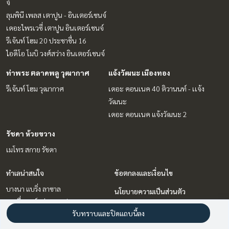
จ์
ลุมพินี เพลส เตาปูน - อินเตอร์เชนจ์
เดอะไพรเวซี่ เตาปูน อินเตอร์เชนจ์
รีเจ้นท์ โฮม 20 ประชาชื่น 16
ไอดีโอ โมบิ วงศ์สว่าง อินเตอร์เชนจ์
ท่าพระ ตลาดพลู วุฒากาศ
แจ้งวัฒนะ เมืองทอง
รีเจ้นท์ โฮม วุฒากาศ
เดอะ คอนเนค 40 ติวานนท์ - เเจ้ง
วัฒนะ
เดอะ คอนเนค แจ้งวัฒนะ 2
รัชดา ห้วยขวาง
เมโทร สกาย รัชดา
ทำเลน่าสนใจ
ข้อตกลงและเงื่อนไข
บางนา แบริ่ง ลาซาล
นโยบายความเป็นส่วนตัว
บางซื่อ วงศ์สว่าง เตาปูน
เกี่ยวกับเรา
รับทราบและปิดแถบนี้ลง
แจ้งวัฒนะ เมืองทอง
รัชดา ห้วยขวาง
วิธีการฝากขาย-เช่า