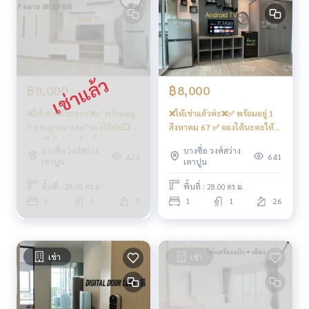
#regentbangson #คอนโดติดรถไฟฟ้า #คอนโดใกล้รถไฟฟ้า #
คอนโดติดmrt #mrtบางซ่อน #สวนสุนันทา #พระจอมเกล้า #วงศ์
สว่าง #เกตเวย์บางซื่อ
฿8,000
฿8,000
❌ให้เช่าแล้วนะคะ❌✅ พร้อมอยู่
❌ให้เช่าแล้วค่ะ❌✅ พร้อมอยู่ 1
5 กรกฎาคม 66✅ จองได้ค่ะ💥
สิงหาคม 67 ✅ จองได้นะคะให้
Hot‼️ให้เช่า✅ ห้องกั้น
เช่า ห้องสวย ชั้นสูง 🅰️
บางซื่อ วงศ์สว่าง
บางซื่อ วงศ์สว่าง
คชฟฟ.ครบ📍มีเครื่องซักผ้า #รี
คชฟฟ.ครบ วิวทิศใต้สวยๆ
423
641
เตาปูน
เตาปูน
เจ้นท์โฮมบางซ่อน28 ❤️ค่าเช่า
คชฟฟ.ครบ📍มีเครื่องซักผ้า #รี
8,000 บาท
เจ้นท์โฮมบางซ่อน28 ❤️ค่าเช่า
พื้นที่ : 28.00 ตร.ม.
พื้นที่ : 28.00 ตร.ม.
8,000 บาท
1
1
9
1
1
26
เช่า
เช่า