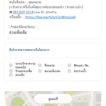
สนใจติดต่อ … คุณหมวย
[⭐️รับฝาก #รีเจ้นท์โฮมบางซ่อนปล่อยเช่า / ขายดาวน์⭐️]
☎️
081 829 1074
Line ID : jitmitta
หรือคลิ๊ก …
https://line.me/ti/p/LUoWgqJsw0
📍เฟอร์นิเจอร์ครบ
อ่านเพิ่มเติม
* ตู้เสื้อผ้าบิ้วอิน + ชั้นวางทีวี
* ตู้วางรองเท้า + ตู้เก็บของบิ้วอิน
* โซฟา + โต๊ะข้าง
สิ่งอำนวยความสะดวกในโครงการ
* ผ้าม่าน 2 ชั้น
* เตียง + ที่นอน 5 ฟุต
* ชุดครัวบิ้วอิน
ระบบรักษาความ
ที่จอดรถ
ฟิตเนส / ยิม
** กั้นห้องแยกเป็นสัดส่วน แยก ห้องครัว ห้องนอน ห้องรับแขก
ปลอดภัย
ร้านสะดวกซื้อ
สนามเด็กเล่น
สระว่ายน้ำ
สระเด็ก
📍เครื่องใช้ไฟฟ้า
* แอร์ 2 เครื่อง
* ตู้เย็น 2 ประตู
* ไมโครเวฟ
* เครื่องทำน้ำอุ่น
ดูแผนที่
(❌ไม่มีทีวี และเครื่องซักผ้า)