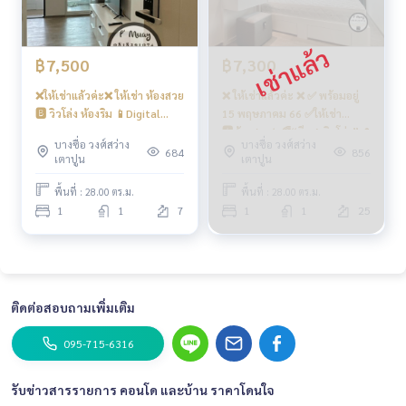
฿7,500
฿7,300
❌ให้เช่าแล้วค่ะ❌ ให้เช่า ห้องสวย
❌ ให้เช่าแล้วค่ะ ❌ ✅ พร้อมอยู่
🅱️ วิวโล่ง ห้องริม 📱Digital
15 พฤษภาคม 66 ✅ให้เช่า
door locks 📱 กั้นห้อง ‼️แอร์ 1
🅰️ห้องสวย✨🌈“ตึก A วิวโล่ง”📍
บางซื่อ วงศ์สว่าง
บางซื่อ วงศ์สว่าง
‼️คชฟฟ.ครบ📍มีเครื่องซักผ้า #รี
มีเครื่องซักผ้า #รีเจ้นท์โฮมบาง
684
856
เตาปูน
เตาปูน
เจ้นท์โฮมบางซ่อน28 ❤️ค่าเช่า
ซ่อน28 ❤️ค่าเช่า 7,300 บาท
7,500 บาท
พื้นที่ : 28.00 ตร.ม.
พื้นที่ : 28.00 ตร.ม.
1
1
7
1
1
25
ติดต่อสอบถามเพิ่มเติม
095-715-6316
รับข่าวสารรายการ คอนโด และบ้าน ราคาโดนใจ