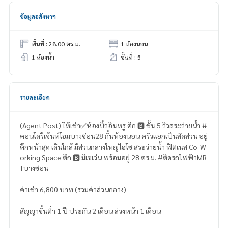
ข้อมูลอสังหาฯ
พื้นที่ : 28.00 ตร.ม.
1 ห้องนอน
1 ห้องน้ำ
ชั้นที่ : 5
รายละเอียด
(Agent Post) ให้เช่า✅ห้องบิ้วอินหรู ตึก 🅱️ ชั้น 5 วิวสระว่ายน้ำ #
คอนโดรีเจ้นท์โฮมบางซ่อน28 กั้นห้องนอน ครัวแยกเป็นสัดส่วน อยู่
ตึกหน้าสุด เดินใกล้ มีส่วนกลางใหญ่ไฮโซ สระว่ายน้ำ ฟิตเนส Co-W
orking Space ตึก 🅱️ มีเซเว่น พร้อมอยู่ 28 ตร.ม. #ติดรถไฟฟ้าMR
Tบางซ่อน
ค่าเช่า 6,800 บาท (รวมค่าส่วนกลาง)
สัญญาขั้นต่ำ 1 ปี ประกัน 2 เดือน ล่วงหน้า 1 เดือน