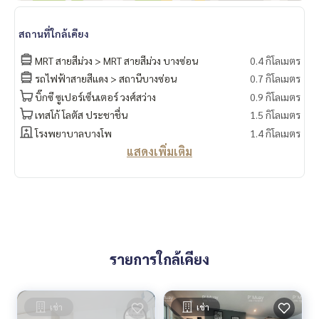
🚗ได้สิทธิ์ที่จอดรถยนต์ 1 คัน และ ที่จอดรถมอร์เตอร์ไซด์ 1 คัน🛵
สถานที่ใกล้เคียง
สิ่งอำนวยความสะดวก
MRT สายสีม่วง > MRT สายสีม่วง บางซ่อน
0.4 กิโลเมตร
– สระว่ายน้ำระบบเกลือ ฟิตเนส … ‼️ใต้ตึกมี 7/11 ร้านค้า ร้านอา
หารมากมาย ร้านเสริมสวย ร้านกาแฟ ฯลฯ
รถไฟฟ้าสายสีแดง > สถานีบางซ่อน
0.7 กิโลเมตร
- กล้องวงจรปิด CCTV เข้า - ออก ด้วยระบบ Key Card
บิ๊กซี ซูเปอร์เซ็นเตอร์ วงศ์สว่าง
0.9 กิโลเมตร
- เจ้าหน้าที่รักษาความปลอดภัย 24 ชั่วโมง
เทสโก้ โลตัส ประชาชื่น
1.5 กิโลเมตร
โรงพยาบาลบางโพ
1.4 กิโลเมตร
การเดินทางสะดวก
แสดงเพิ่มเติม
รถเมล์ : สาย 16, 30, 65, 97, 505
รถไฟฟ้า
MRT-บางซ่อน เชื่อมต่อ MRT เตาปูน
ทางด่วน
ใกล้ทางขึ้น-ลงทางด่วน ศรีรัช และทางด่วน ศรีรัช-วงแหวนรอบนอ
รายการใกล้เคียง
ก (กาญจนาภิเษก)
#รีเจ้นท์โฮมบางซ่อนเฟส27 #รีเจ้นท์โฮมบางซ่อนเฟส28 #รีเจ้นท์
เช่า
เช่า
โฮม #รีเจ้นท์บางซ่อน #regenthomebangson #regenthome