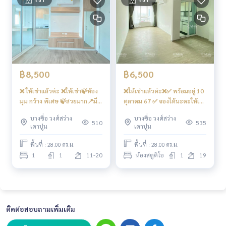
฿8,500
฿6,500
❌ ให้เช่าแล้วค่ะ ❌ให้เช่า🍃ห้อง
❌ให้เช่าแล้วค่ะ❌✅ พร้อมอยู่ 10
มุม กว้าง พิเศษ 🍃สวยมาก📍มี
ตุลาคม 67 ✅ จองได้นะคะให้เช่า
เครื่องซักผ้า #รีเจ้นท์โฮมบาง
🅰️ ห้องเปล่า ทิศตะวันอกก วิว
บางซื่อ วงศ์สว่าง
บางซื่อ วงศ์สว่าง
ซ่อน28 ❤️ค่าเช่า 8,500 บาท 💥
โล่ง ราคาสุดคุ้ม ❄️แอร์ 2 ❄️
510
535
เตาปูน
เตาปูน
ตึก D ชั้น 15
#คอนโดรีเจ้นท์โฮมบางซ่อน28
❤️ค่าเช่า 6,500 บาท
พื้นที่ : 28.00 ตร.ม.
พื้นที่ : 28.00 ตร.ม.
1
1
11-20
ห้องสตูดิโอ
1
19
ติดต่อสอบถามเพิ่มเติม