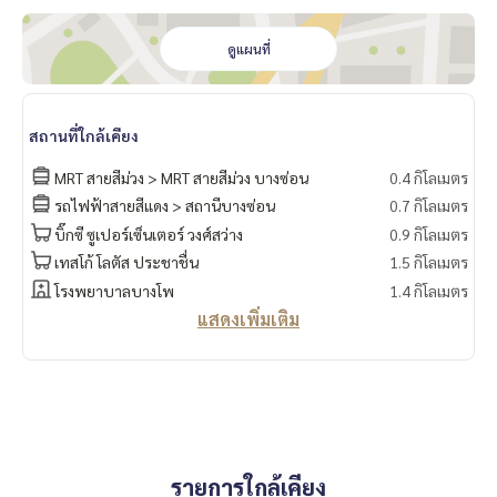
* แอร์ 2 เครื่อง
* สมาร์ททีวี ( YouTube , Browser, screen mirrorได้ )
ดูแผนที่
* ตู้เย็น 2 ประตู
* ไมโครเวฟ
* เครื่องทำน้ำอุ่น
📍มีเครื่องซักผ้า
สถานที่ใกล้เคียง
MRT สายสีม่วง > MRT สายสีม่วง บางซ่อน
0.4 กิโลเมตร
🚗ได้สิทธิ์ที่จอดรถยนต์ 1 คัน และ ที่จอดรถมอร์เตอร์ไซด์ 1 คัน🛵
รถไฟฟ้าสายสีแดง > สถานีบางซ่อน
0.7 กิโลเมตร
สิ่งอำนวยความสะดวก
บิ๊กซี ซูเปอร์เซ็นเตอร์ วงศ์สว่าง
0.9 กิโลเมตร
– สระว่ายน้ำระบบเกลือ ฟิตเนส … ‼️ใต้ตึกมี 7/11 ร้านค้า ร้านอา
เทสโก้ โลตัส ประชาชื่น
1.5 กิโลเมตร
หารมากมาย ร้านเสริมสวย ร้านกาแฟ ฯลฯ
โรงพยาบาลบางโพ
1.4 กิโลเมตร
- กล้องวงจรปิด CCTV เข้า - ออก ด้วยระบบ Key Card
แสดงเพิ่มเติม
- เจ้าหน้าที่รักษาความปลอดภัย 24 ชั่วโมง
การเดินทางสะดวก
รถเมล์ : สาย 16, 30, 65, 97, 505
รถไฟฟ้า
MRT-บางซ่อน เชื่อมต่อ MRT เตาปูน
รายการใกล้เคียง