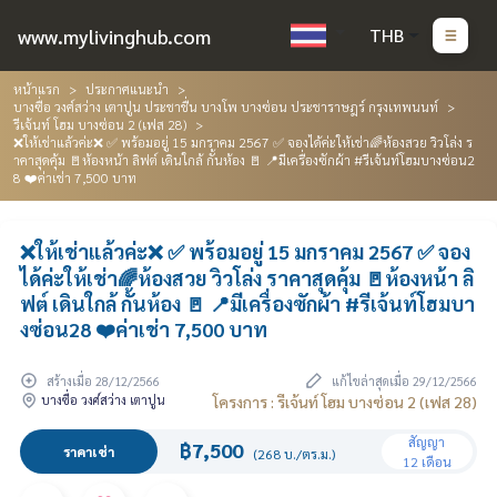
www.mylivinghub.com
THB
หน้าแรก
ประกาศแนะนำ
บางซื่อ วงศ์สว่าง เตาปูน ประชาชื่น บางโพ บางซ่อน ประชาราษฎร์ กรุงเทพนนท์
รีเจ้นท์ โฮม บางซ่อน 2 (เฟส 28)
❌ให้เช่าแล้วค่ะ❌ ✅ พร้อมอยู่ 15 มกราคม 2567 ✅ จองได้ค่ะให้เช่า🌈ห้องสวย วิวโล่ง ร
าคาสุดคุ้ม 🚪ห้องหน้า ลิฟต์ เดินใกล้ กั้นห้อง 🚪 📍มีเครื่องซักผ้า #รีเจ้นท์โฮมบางซ่อน2
8 ❤️ค่าเช่า 7,500 บาท
❌ให้เช่าแล้วค่ะ❌ ✅ พร้อมอยู่ 15 มกราคม 2567 ✅ จอง
ได้ค่ะให้เช่า🌈ห้องสวย วิวโล่ง ราคาสุดคุ้ม 🚪ห้องหน้า ลิ
ฟต์ เดินใกล้ กั้นห้อง 🚪 📍มีเครื่องซักผ้า #รีเจ้นท์โฮมบา
งซ่อน28 ❤️ค่าเช่า 7,500 บาท
สร้างเมื่อ 28/12/2566
แก้ไขล่าสุดเมื่อ 29/12/2566
บางซื่อ วงศ์สว่าง เตาปูน
โครงการ : รีเจ้นท์ โฮม บางซ่อน 2 (เฟส 28)
สัญญา
฿7,500
ราคาเช่า
(268 บ./ตร.ม.)
12 เดือน