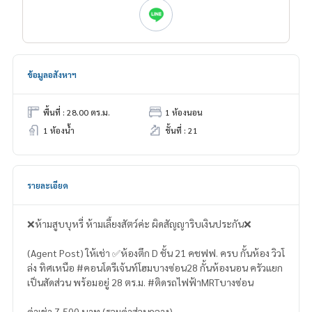
ข้อมูลอสังหาฯ
พื้นที่ : 28.00 ตร.ม.
1 ห้องนอน
1 ห้องน้ำ
ชั้นที่ : 21
รายละเอียด
❌ห้ามสูบบุหรี่ ห้ามเลี้ยงสัตว์ค่ะ ผิดสัญญาริบเงินประกัน❌
(Agent Post) ให้เช่า ✅ห้องตึก D ชั้น 21 คชฟฟ. ครบ กั้นห้อง วิวโ
ล่ง ทิศเหนือ #คอนโดรีเจ้นท์โฮมบางซ่อน28 กั้นห้องนอน ครัวแยก
เป็นสัดส่วน พร้อมอยู่ 28 ตร.ม. #ติดรถไฟฟ้าMRTบางซ่อน
ค่าเช่า 7,500 บาท (รวมค่าส่วนกลาง)