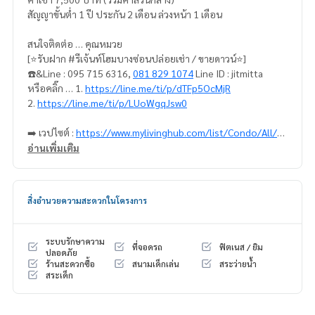
สัญญาขั้นต่ำ 1 ปี ประกัน 2 เดือน ล่วงหน้า 1 เดือน
สนใจติดต่อ … คุณหมวย
[⭐️รับฝาก #รีเจ้นท์โฮมบางซ่อนปล่อยเช่า / ขายดาวน์⭐️]
☎️&Line : 095 715 6316,
081 829 1074
Line ID : jitmitta
หรือคลิ๊ก … 1.
https://line.me/ti/p/dTFp5OcMjR
2.
https://line.me/ti/p/LUoWgqJsw0
➡️ เวปไซต์ :
https://www.mylivinghub.com/list/Condo/All/1
อ่านเพิ่มเติม
📍เฟอร์นิเจอร์ครบ
กั้นห้อง เป็นสัดส่วน ห้องนอน, ห้องนั่งเล่น, ห้องครัว
* ตู้เสื้อผ้า
สิ่งอำนวยความสะดวกในโครงการ
* โต๊ะเครื่องแป้ง + เก้าอี้
* โซฟา + โต๊ะกลาง
* โต๊ะทานข้าว 2 ที่นั่ง
ระบบรักษาความ
ที่จอดรถ
ฟิตเนส / ยิม
* ผ้าม่าน
ปลอดภัย
ร้านสะดวกซื้อ
สนามเด็กเล่น
สระว่ายน้ำ
* เตียง + ที่นอน 5 ฟุต
สระเด็ก
* ชุดครัวบิ้วอิน
📍เครื่องใช้ไฟฟ้า