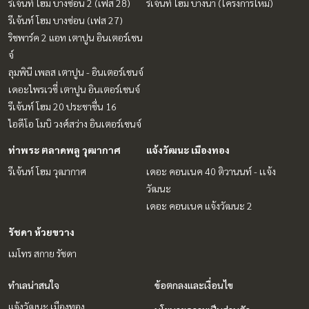
รีเจ้นท์ โฮม บางซ่อน 2 (เฟส 28)
รีเจ้นท์ โฮม บางนา (โครงการใหม่)
รีเจ้นท์ โฮม บางซ่อน (เฟส 27)
ริชพาร์ค 2 แอท เตาปูน อินเตอร์เชน
จ์
ลุมพินี เพลส เตาปูน - อินเตอร์เชนจ์
เดอะไพรเวซี่ เตาปูน อินเตอร์เชนจ์
รีเจ้นท์ โฮม 20 ประชาชื่น 16
ไอดีโอ โมบิ วงศ์สว่าง อินเตอร์เชนจ์
ท่าพระ ตลาดพลู วุฒากาศ
แจ้งวัฒนะ เมืองทอง
รีเจ้นท์ โฮม วุฒากาศ
เดอะ คอนเนค 40 ติวานนท์ - เเจ้ง
วัฒนะ
เดอะ คอนเนค แจ้งวัฒนะ 2
รัชดา ห้วยขวาง
เมโทร สกาย รัชดา
ทำเลน่าสนใจ
ข้อตกลงและเงื่อนไข
แจ้งวัฒนะ เมืองทอง