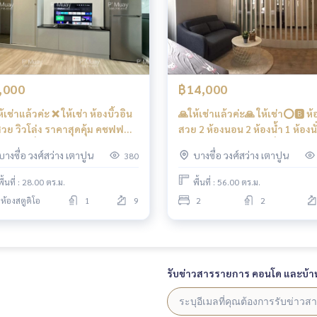
,000
฿14,000
้เช่าแล้วค่ะ ❌ ให้เช่า ห้องบิ้วอิน
🙏ให้เช่าแล้วค่ะ🙏 ให้เช่า⭕️🅱️ ห้อง
 สวย วิวโล่ง ราคาสุดคุ้ม คชฟฟ
สวย 2 ห้องนอน 2 ห้องน้ำ 1 ห้องนั
มี เครื่องซักผ้า #รีเจ้นท์โฮม
เล่น คชฟฟ.ครบ📍มีเครื่องซักผ้า #รี
บางซื่อ วงศ์สว่าง เตาปูน
บางซื่อ วงศ์สว่าง เตาปูน
380
ซ่อน28 ❤️ค่าเช่า 8,000 บาท
เจ้นท์โฮมบางซ่อน28 ❤️ค่าเช่า
วงแหวนรอบนอก (กาญจนาภิเษก)
14,000 บาท
พื้นที่ : 28.00 ตร.ม.
พื้นที่ : 56.00 ตร.ม.
ส28 #รีเจ้นท์โฮม #รีเจ้นท์บางซ่อน #regenthomebangson #regen
ห้องสตูดิโอ
1
9
2
2
ดใกล้รถไฟฟ้า #คอนโดติดmrt #mrtบางซ่อน #สวนสุนันทา #พร
รับข่าวสารรายการ คอนโด และบ้า