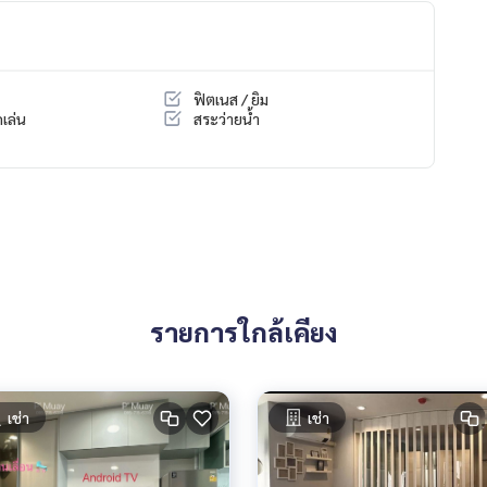
ฟิตเนส / ยิม
เล่น
สระว่ายน้ำ
รายการใกล้เคียง
ด์ 1 คัน 🛵
เช่า
เช่า
1 ร้านค้า ร้านอาหารมากมาย ร้านเสริมสวย ซักรีด ร้านขายยา ร้านกา