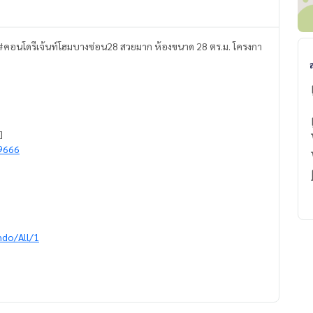
น 7 #คอนโดรีเจ้นท์โฮมบางซ่อน28 สวยมาก ห้องขนาด 28 ตร.ม. โครงกา
]
9666
ndo/All/1