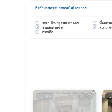
* ชุดครัว built in
สิ่งอำนวยความสะดวกในโครงการ
* ผ้าม่าน 2 ชั้น 2 ชุด ( ห้องนอน + ห้องนั่งเล่น )
* เตียง + ที่นอน
* โซฟาเบด
ระบบรักษาความปลอดภัย
ที่จอดรถ
* โต๊ะเครื่องแป้ง
ร้านสะดวกซื้อ
สนามเด็ก
* โต๊ะทานข้าว 2 ที่นั่ง
สระเด็ก
📍เครื่องใช้ไฟฟ้า
* TV
* ตู้เย็น 2 ประตู
* เครื่องทำน้ำอุ่น
* แอร์ 2 เครื่อง
📍 มี เครื่องซักผ้า
❌ ไม่มี ไมโครเวฟ ❌
🚗 ได้สิทธิ์ที่จอดรถยนต์ 1 คัน และ ที่จอดรถมอร์เตอร์ไซ
เช่า
สิ่งอำนวยความสะดวก
– สระว่ายน้ำระบบเกลือ ฟิตเนส … พิเศษ‼️ใต้ตึกมี 7/1
แฟ ฯลฯ