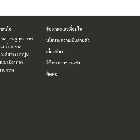
่าสนใจ
ข้อตกลงและเงื่อนไข
ะ ตลาดพลู วุฒากาศ
นโยบายความเป็นส่วนตัว
แบริ่ง ลาซาล
เกี่ยวกับเรา
 วงศ์สว่าง เตาปูน
ฒนะ เมืองทอง
วิธีการฝากขาย-เช่า
ห้วยขวาง
ติดต่อ