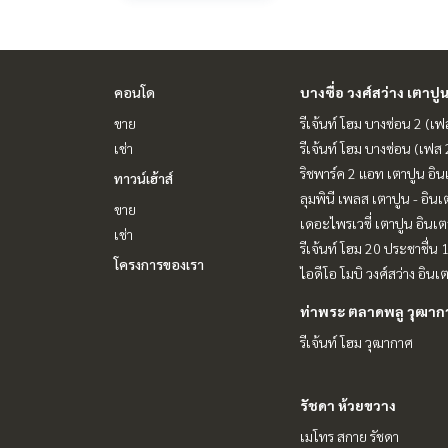
คอนโด
บางซื่อ วงศ์สว่าง เตาปู
ขาย
รีเจ้นท์ โฮม บางซ่อน 2 (เ
เช่า
รีเจ้นท์ โฮม บางซ่อน (เฟส
ริชพาร์ค 2 แอท เตาปูน อิน
ทาวน์เฮ้าส์
ลุมพินี เพลส เตาปูน - อินเ
ขาย
เดอะไพรเวซี่ เตาปูน อินเต
เช่า
รีเจ้นท์ โฮม 20 ประชาชื่น 
โครงการของเรา
ไอดีโอ โมบิ วงศ์สว่าง อินเ
ท่าพระ ตลาดพลู วุฒา
รีเจ้นท์ โฮม วุฒากาศ
รัชดา ห้วยขวาง
เมโทร สกาย รัชดา