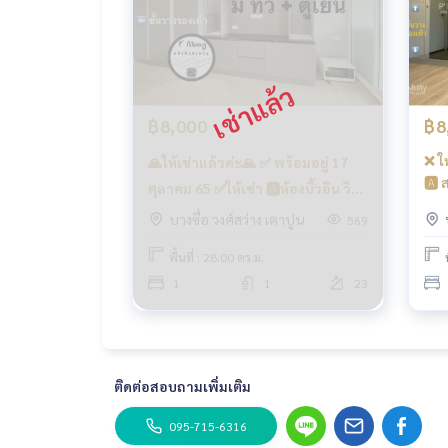
- กล้องวงจรปิด CCTV เข้า - ออก ด้วยระบบ Key Card
- เจ้าหน้าที่รักษาความปลอดภัย 24 ชั่วโมง
การเดินทางสะดวก
รถเมล์ : สาย 16, 30, 65, 97, 505
฿8,000
฿8
รถไฟฟ้า
❌ ให
🙏ให้เช่าแล้วค่ะ🙏 ✅ พร้อมอยู่ 17
MRT-บางซ่อน ทางออกที่ 3 เชื่อมต่อ MRT เตาปูน
🅰️
ตุลาคม 65 ✅ให้เช่า 🅰️ห้องบิ้วอิน วิว
ครบ 📍
โล่ง สวยเรียบหรู ทิศตะวันออก📍มี
บางซื่อ วงศ์สว่าง เตาปูน
ทางด่วน
569
บาง
เครื่องซักผ้า #รีเจ้นท์โฮมบางซ่อน28
ใกล้ทางขึ้น-ลงทางด่วน ศรีรัช และทางด่วน ศรีรัช-
พื้นที่ : 28.00 ตร.ม.
❤️ค่าเช่า 8,000 บาท
#รีเจ้นท์โฮมบางซ่อนเฟส27 #รีเจ้นท์โฮมบางซ่อนเฟ
1
1
23
thome #regentbangson #คอนโดติดรถไฟฟ้า #คอนโ
ะจอมเกล้า #วงศ์สว่าง #เกตเวย์บางซื่อ
ติดต่อสอบถามเพิ่มเติม
095-715-6316