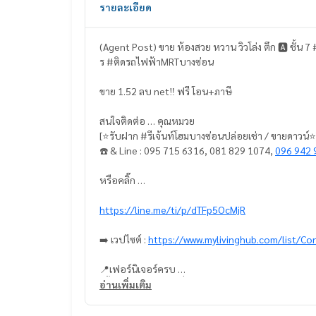
รายละเอียด
(Agent Post) ขาย ห้องสวย หวาน วิวโล่ง ตึก 🅰️ ชั้
ร #ติดรถไฟฟ้าMRTบางซ่อน
ขาย 1.52 ลบ net‼️ ฟรี โอน+ภาษี
สนใจติดต่อ … คุณหมวย
[⭐️รับฝาก #รีเจ้นท์โฮมบางซ่อนปล่อยเช่า / ขายดาวน์⭐️
☎️ & Line : 095 715 6316, 081 829 1074,
096 942 
หรือคลิ๊ก …
https://line.me/ti/p/dTFp5OcMjR
➡️ เวปไซต์ :
https://www.mylivinghub.com/list/Co
📍เฟอร์นิเจอร์ครบ
*กั้นห้องนอน / ห้องนั่งเล่นเป็นสัดส่วน
อ่านเพิ่มเติม
* ตู้เสื้อผ้า 4 บาน
* ชั้นวางทีวี