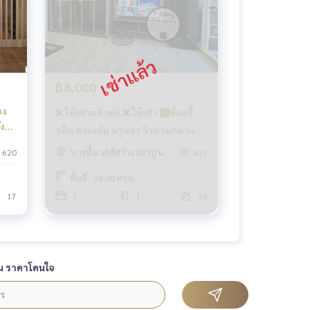
฿8,000
❌ ให้เช่าแล้วค่ะ ❌ ให้เช่า 🅰️ห้องบิ้
่ง
วอิน สวยเข้ม หรูหรา วิวส่วนกลาง
สระว่ายน้ำ 📱Digital door locks
บางซื่อ วงศ์สว่าง เตาปูน
620
427
คชฟฟ. ครบ 📍มีเครื่องซักผ้าฝาหน้า
พื้นที่ : 28.00 ตร.ม.
#รีเจ้นท์โฮมบางซ่อน28 ❤️ค่าเช่า
17
1
1
26
8,000 บาท
น ราคาโดนใจ