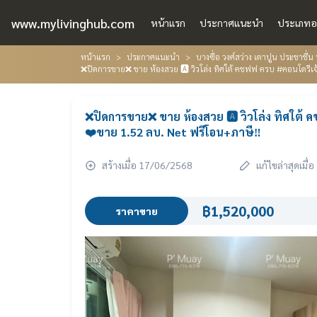
www.mylivinghub.com
หน้าแรก
ประกาศแนะนำ
ประเภทอ
หน้าแรก
ประกาศแนะนำ
บางซื่อ วงศ์สว่าง เตาปูน ประชาชื
❌ปิดการขาย❌ ขาย ห้องสวย 🅰️ วิวโล่ง ทิศใต้ คชฟฟ ครบ #คอนโดรีเจ
❌ปิดการขาย❌ ขาย ห้องสวย 🅰️ วิวโล่ง ทิศใต้ 
❤️ขาย 1.52 ลบ. Net ฟรีโอน+ภาษี‼️
สร้างเมื่อ 17/06/2568
แก้ไขล่าสุดเมื
฿1,520,000
ราคาขาย