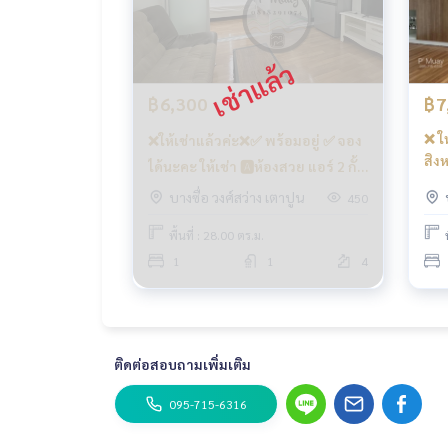
- กล้องวงจรปิด CCTV เข้า - ออก ด้วยระบบ Key Card
- เจ้าหน้าที่รักษาความปลอดภัย 24 ชั่วโมง
การเดินทางสะดวก
฿6,300
฿7
รถเมล์ : สาย 16, 30, 65, 97, 505
❌ ใ
❌ให้เช่าแล้วค่ะ❌✅ พร้อมอยู่ ✅ จอง
รถไฟฟ้า
สิง
ได้นะคะ ให้เช่า 🅰️ห้องสวย แอร์ 2 กั้น
MRT-บางซ่อน ทางออกที่ 3 เชื่อมต่อ MRT เตาปูน
เช่
ห้อง ราคาสุดคุ้ม คชฟฟ ครบ #คอน
บางซื่อ วงศ์สว่าง เตาปูน
450
โล่ง
ทางด่วน
โดรีเจ้นท์โฮมบางซ่อน27 ❤️ค่าเช่า
บาง
พื้นที่ : 28.00 ตร.ม.
ใกล้ทางขึ้น-ลงทางด่วน ศรีรัช และทางด่วน ศรีรัช-
6,300 บาท
1
1
4
#รีเจ้นท์โฮมบางซ่อนเฟส27 #รีเจ้นท์โฮมบางซ่อนเฟ
thome #regentbangson #คอนโดติดรถไฟฟ้า #คอนโ
ะจอมเกล้า #วงศ์สว่าง #เกตเวย์บางซื่อ
ติดต่อสอบถามเพิ่มเติม
095-715-6316