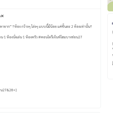
ัน❌
ยาก” ‼️ห้อง กว้างๆ โล่งๆ แบบนี้มีน้อย แค่ชั้นละ 2 ห้องเท่านั้น‼️
นอน 1 ห้องนั่งเล่น 1 ห้องครัว #คอนโดรีเจ้นท์โฮมบางซ่อน27
่อน27&28⭐️]