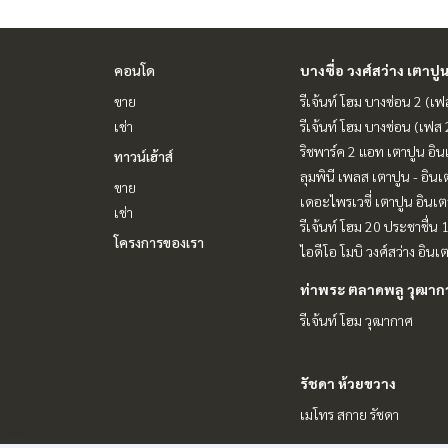
คอนโด
บางซื่อ วงศ์สว่าง เตาปู
ขาย
รีเจ้นท์ โฮม บางซ่อน 2 (เ
เช่า
รีเจ้นท์ โฮม บางซ่อน (เฟส
ริชพาร์ค 2 แอท เตาปูน อิน
ทาวน์เฮ้าส์
ลุมพินี เพลส เตาปูน - อินเ
ขาย
เดอะไพรเวซี่ เตาปูน อินเต
เช่า
รีเจ้นท์ โฮม 20 ประชาชื่น 
โครงการของเรา
ไอดีโอ โมบิ วงศ์สว่าง อินเ
ท่าพระ ตลาดพลู วุฒา
รีเจ้นท์ โฮม วุฒากาศ
รัชดา ห้วยขวาง
เมโทร สกาย รัชดา