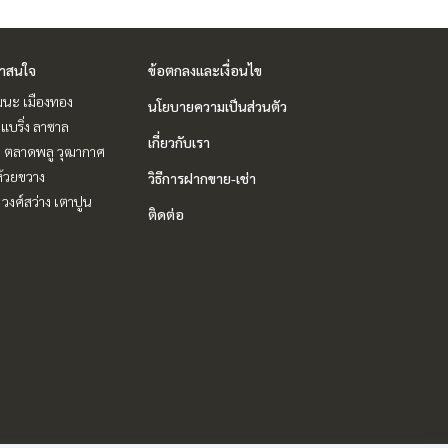
่าสนใจ
ข้อตกลงและเงื่อนไข
ฒนะ เมืองทอง
นโยบายความเป็นส่วนตัว
แบริ่ง ลาซาล
เกี่ยวกับเรา
ะ ตลาดพลู วุฒากาศ
ห้วยขวาง
วิธีการฝากขาย-เช่า
 วงศ์สว่าง เตาปูน
ติดต่อ