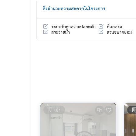
* ตู้รองเท้า
สิ่งอำนวยความสะดวกในโครงการ
* โต๊ะวางทีวี + ชั้นวางของ
* โซฟาตัวแอล
* ผ้าม่าน 2 ชั้น
ระบบรักษาความปลอดภัย
ที่จอดรถ
* เตียง + ที่นอน 5 ฟุต
สระว่ายน้ำ
สวนขนาดย่อม
* ครัวบิ้วอิน
* ชั้นวางของ
📍เครื่องใช้ไฟฟ้าครบ
* แอร์ 1 เครื่อง ~ 13,000 btu
* ทีวี
* ตู้เย็น 2 ประตู
* ไมโครเวฟ
* เครื่องทำน้ำอุ่น
* โคมไฟ
* 📍มีเครื่องซักผ้า
เช่า
🚗 ได้สิทธิ์ที่จอดรถยนต์ 1 คัน และ ที่จอดรถมอร์เตอร์ไซ
สิ่งอำนวยความสะดวก
– สระว่ายน้ำระบบเกลือ ฟิตเนส … พิเศษ‼️ใต้ตึกมี 7/