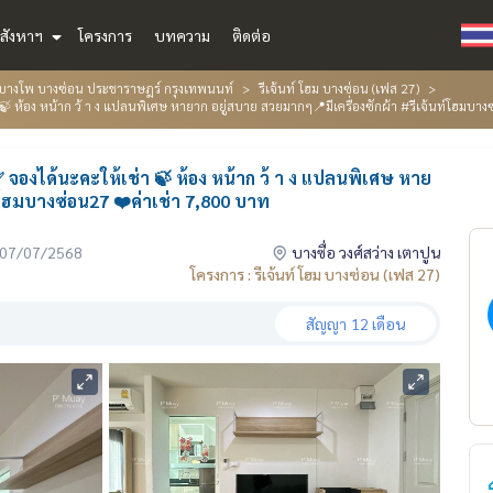
สังหาฯ
โครงการ
บทความ
ติดต่อ
่น บางโพ บางซ่อน ประชาราษฎร์ กรุงเทพนนท์
รีเจ้นท์ โฮม บางซ่อน (เฟส 27)
🍃 ห้อง หน้าก ว้ า ง แปลนพิเศษ หายาก อยู่สบาย สวยมากๆ📍มีเครื่องซักผ้า #รีเจ้นท์โฮมบาง
 จองได้นะคะให้เช่า 🍃 ห้อง หน้าก ว้ า ง แปลนพิเศษ หาย
ท์โฮมบางซ่อน27 ❤️ค่าเช่า 7,800 บาท
่อ 07/07/2568
บางซื่อ วงศ์สว่าง เตาปูน
โครงการ : รีเจ้นท์ โฮม บางซ่อน (เฟส 27)
สัญญา
12 เดือน