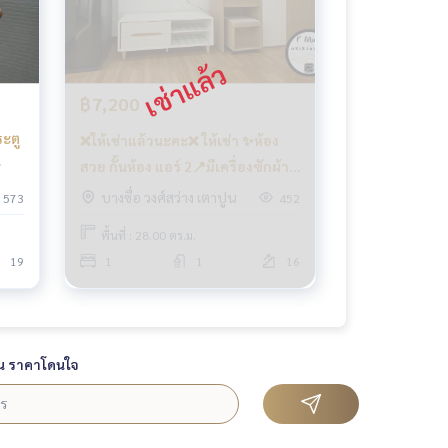
฿7,200
❌ให้เช่าแล้วนะคะ❌ ให้เช่า ✨ห้อง
สวย กั้นห้อง แอร์ 2📍มีเครื่องซักผ้า
#รีเจ้นท์โฮมบางซ่อน27 ❤️ค่าเช่า
บางซื่อ วงศ์สว่าง เตาปูน
573
452
ท
7,200 บาท
พื้นที่ : 28.00 ตร.ม.
19
1
1
16
น ราคาโดนใจ