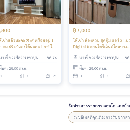
,800
฿7,000
ห้เช่าแล้วนะคะ ❌ ✅ พร้อมอยู่ 1
ให้เช่า ห้องสวย สุดคุ้ม แอร์ 2 ‼️ประตู
หาคม 69 ✅ จองได้นะคะ Hot‼️ให้
Digital #คอนโดรีเจ้นท์โฮมบาง
า🌈ห้องสวยเก๋ๆ คชฟฟ. ครบ วิว
ซ่อน27 เครื่องใช้ไฟฟ้าครบ 📍มี
บางซื่อ วงศ์สว่าง เตาปูน
บางซื่อ วงศ์สว่าง เตาปูน
76
 📍มี เครื่องซักผ้า #รีเจ้นท์โฮม
เครื่องซักผ้า ❤️ค่าเช่า 7,000 บา
ซ่อน27 ❤️ค่าเช่า 7,800
พื้นที่ : 28.00 ตร.ม.
พื้นที่ : 28.00 ตร.ม.
วงแหวนรอบนอก (กาญจนาภิเษก)
1
1
21
1
1
ส28 #รีเจ้นท์โฮม #รีเจ้นท์บางซ่อน #regenthomebangson #regen
ดใกล้รถไฟฟ้า #คอนโดติดmrt #mrtบางซ่อน #สวนสุนันทา #พร
รับข่าวสารรายการ คอนโด และบ้า