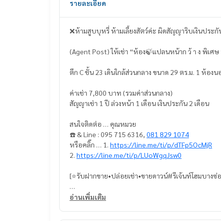
รายละเอียด
❌ห้ามสูบบุหรี่ ห้ามเลี้ยงสัตว์ค่ะ ผิดสัญญาริบเงินประก
(Agent Post) ให้เช่า “ห้อง🍃แปลนหน้าก ว้ า ง พิเศษ หา
ตึก C ชั้น 23 เดินใกล้ส่วนกลาง ขนาด 29 ตร.ม. 1 ห้อง
ค่าเช่า 7,800 บาท (รวมค่าส่วนกลาง)
สัญญาเช่า 1 ปี ล่วงหน้า 1 เดือน เงินประกัน 2 เดือน
สนใจติดต่อ … คุณหมวย
☎️ & Line : 095 715 6316,
081 829 1074
หรือคลิ๊ก … 1.
https://line.me/ti/p/dTFp5OcMjR
2.
https://line.me/ti/p/LUoWgqJsw0
[⭐️รับฝากขาย•ปล่อยเช่า•ขายดาวน์#รีเจ้นท์โฮมบางซ
📍 เฟอร์นิเจอร์ ครบ
อ่านเพิ่มเติม
* ตู้เสื้อผ้าใหญ่
* โต๊ะเครื่องแป้ง