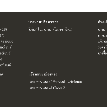
งนา #ขายดาวน์รีเจ้นท์บางนา
น
บางนา แบริ่ง ลาซาล
ทำเลน
ฟส 28)
รีเจ้นท์ โฮม บางนา (โครงการใหม่)
บางนา 
 27)
ท่าพร
เตอร์เชนจ์
แจ้งวั
ตอร์เชนจ์
รัชดา 
อร์เชนจ์
บางซื่อ
16
ตอร์เชนจ์
กาศ
แจ้งวัฒนะ เมืองทอง
เดอะ คอนเนค 40 ติวานนท์ - เเจ้งวัฒนะ
เดอะ คอนเนค แจ้งวัฒนะ 2