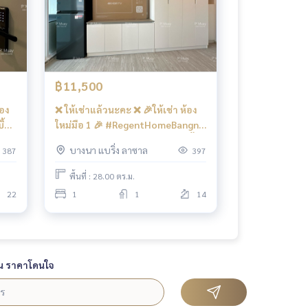
฿11,500
❌ ให้เช่าแล้วนะคะ ❌ 🎉ให้เช่า ห้อง
ใหม่มือ 1 🎉 #RegentHomeBangna
ital
ตึก 🅱️ ห้องบิ้วอิน 🌈 วิวโล่ง วิวแม่น้ำ
บางนา แบริ่ง ลาซาล
387
397
📍 มี เครื่องซักผ้าฝาหน้า ❤️ค่าเช่า
่อง
11,500 บาท )
พื้นที่ : 28.00 ตร.ม.
 บาท
22
1
1
14
น ราคาโดนใจ