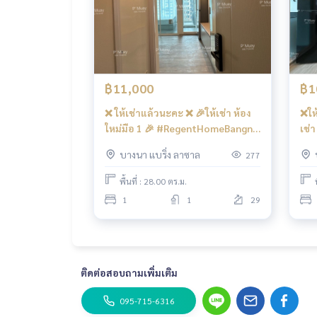
– สระว่ายน้ำระบบเกลือ ฟิตเนส สวนลอยฟ้า ห้องโยคะ 
- กล้องวงจรปิด CCTV, เข้า - ออก ด้วยระบบ Key Card ล
- เจ้าหน้าที่รักษาความปลอดภัย 24 ชั่วโมง
การเดินทางสะดวก
฿11,000
฿1
รถเมล์ : สาย
❌ ให้เช่าแล้วนะคะ ❌ 🎉ให้เช่า ห้อง
❌ให
รถไฟฟ้า
ใหม่มือ 1 🎉 #RegentHomeBangna
เช่า
BTS บางนา
ตึก 🅰️ ห้องบิ้วอิน สวยโมเดิร์น โทน
ห้อง แอร์2 คชฟฟ.ครบ 📍 มี เค
บางนา แบริ่ง ลาซาล
277
เทา 📍 มี เครื่องซักผ้าฝาหน้า ❤️ค่า
ซัก
เรือข้ามฟาก
เช่า 11,000 บาท
พื้นที่ : 28.00 ตร.ม.
ท่าน้ำสรรพาวุธ
1
1
29
ทางด่วน
ใกล้ทางขึ้น-ลงทางด่วน ทางพิเศษเฉลิมมหานคร , ทางด
#รีเจ้นท์โฮมบางนา #รีเจ้นท์บางนา #รีเจ้นท์โฮม 
ติดต่อสอบถามเพิ่มเติม
ติดรถไฟฟ้า #คอนโดใกล้รถไฟฟ้า #คอนโดติดbts #
น #ทางพิเศษเฉลิมมหานคร #ใกล้ทางด่วน P’muay
09
095-715-6316
mall #truedigitalpark #ถนนสรรพาวุธ #ไอดีโอบางน