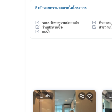
✅️ตู้เสื้อผ้า บิ้วอิน ( บานเลื่อน ) หน้าบานกระจกเต็มบา
สิ่งอำนวยความสะดวกในโครงการ
✅️ ชั้นวางทีวี บิ้วอิน ( มี ไฟ เปิด-ปิด ได้ 💡)
✅️ ชั้นวางของ บิ้วอิน
✅️ โซฟาเบด
ระบบรักษาความปลอดภัย
ที่จอดรถ
✅️ โต๊ะทานข้าว 2 ที่นั่ง
ร้านสะดวกซื้อ
สระว่ายน
✅️ ผ้าม่าน 2 ชั้น กันยูวี
แม่น้ำ
✅️ เตียง พร้อม ที่นอน
✅️ โต๊ะเครื่องแป้ง บิ้วอิน ( มี ไฟ เปิด-ปิด ได้ 💡)
✅️ ครัว บิ้วอิน
📍เครื่องใช้ไฟฟ้า ครบ
* แอร์ 2 เครื่อง
* TV
* ตู้เย็น 2 ประตู
* ไมโครเวฟ
* เครื่องทำน้ำอุ่น
📍มี เครื่องซักผ้า ฝาหน้า
เช่า
🚗ได้สิทธิ์ที่จอดรถยนต์ 1 คัน “หรือ” ที่จอดรถมอร์เตอร
สิ่งอำนวยความสะดวก