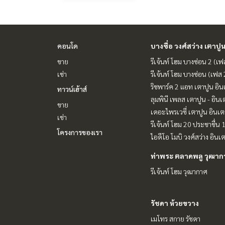
โฮมบางนา #คอนโดบางนาให้เช่า #ซื้อดาวน์รีเจ้นท์บา
คอนโด
บางซื่อ วงศ์สว่าง เตาปู
ขาย
รีเจ้นท์ โฮม บางซ่อน 2 (เ
เช่า
รีเจ้นท์ โฮม บางซ่อน (เฟส
ริชพาร์ค 2 แอท เตาปูน อิน
ทาวน์เฮ้าส์
ลุมพินี เพลส เตาปูน - อินเ
ขาย
เดอะไพรเวซี่ เตาปูน อินเต
เช่า
รีเจ้นท์ โฮม 20 ประชาชื่น 
โครงการของเรา
ไอดีโอ โมบิ วงศ์สว่าง อินเ
ท่าพระ ตลาดพลู วุฒา
รีเจ้นท์ โฮม วุฒากาศ
รัชดา ห้วยขวาง
เมโทร สกาย รัชดา