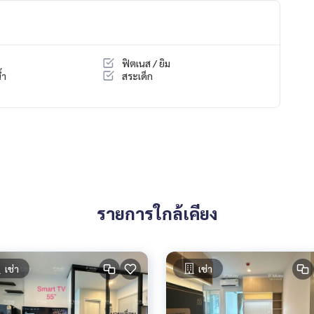
น
ฟิตเนส / ยิม
้ำ
สระเด็ก
รายการใกล้เคียง
เช่า
เช่า
์ไซด์ 1 คัน🛵