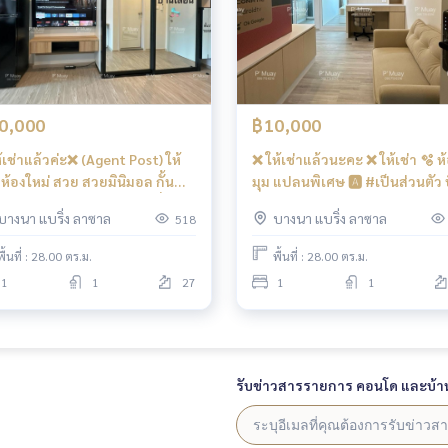
ห้องต่อยมวย ห้องเด็กเล่น ห้อง Co-working skyview …
็อคชั้น ( รอเปิดระบบ )
0,000
฿10,000
้เช่าแล้วค่ะ❌ (Agent Post) ให้
❌ ให้เช่าแล้วนะคะ ❌ ให้เช่า 🫧 ห้อง
 ห้องใหม่ สวย สวยมินิมอล กั้น
มุม แปลนพิเศษ 🅰️ #เป็นส่วนตัว บิ้
รื่อง
วอิน มินิมอล ใหม่แกะกล่อง📱Dig
บางนา แบริ่ง ลาซาล
บางนา แบริ่ง ลาซาล
518
ผ้า ❤️ค่าเช่า 10,000 บาท
door lock📱
#RegentHomeBangna 📍มี เครื
พื้นที่ : 28.00 ตร.ม.
พื้นที่ : 28.00 ตร.ม.
ซักผ้า ฝาหน้า ❤️ค่าเช่า 10,000
1
1
27
1
1
่วนบูรพาวิถี , ทางด่วนรามอินทรา-อาจณรงค์
#regenthomebangna P’muay
0957156316
#regenthome #คอนโด
รับข่าวสารรายการ คอนโด และบ้า
BTSบางนา #BTSbangna P’muay
0957156316
#คอนโดใกล้ทางด่ว
57156316
#ไบเทคบางนา #คอนโดใกล้ไบเทค #bitec #bangkok
า #ไอดีโอโอทู P’muay
0957156316
#ideoO2 #ขายดาวน์รีเจ้นท์