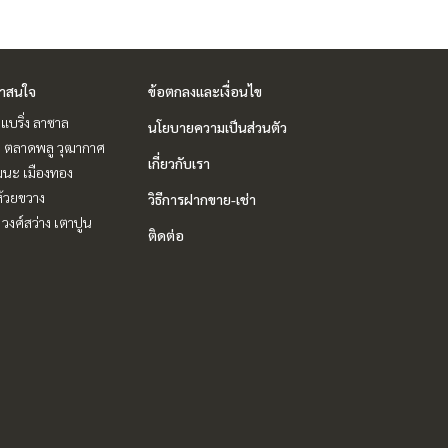
่าสนใจ
ข้อตกลงและเงื่อนไข
แบริ่ง ลาซาล
นโยบายความเป็นส่วนตัว
ะ ตลาดพลู วุฒากาศ
เกี่ยวกับเรา
ฒนะ เมืองทอง
ห้วยขวาง
วิธีการฝากขาย-เช่า
 วงศ์สว่าง เตาปูน
ติดต่อ