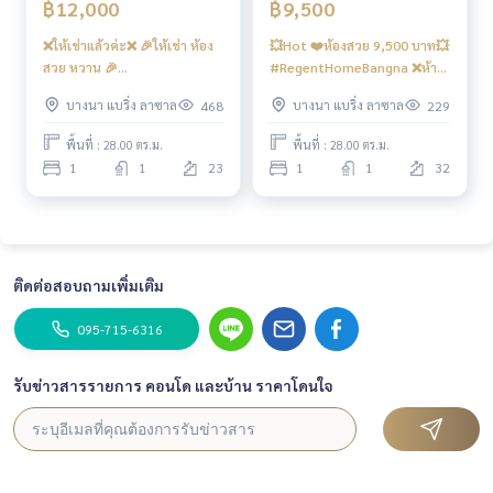
มมหานคร #ใกล้ทางด่วน P’muay
0957156316
#ไบเทคบางนา
฿12,000
฿9,500
#คอนโดใกล้ไบเทค #bitec #bangkokmall #truedigitalpark #
❌ให้เช่าแล้วค่ะ❌ 🎉ให้เช่า ห้อง
💥Hot ❤️ห้องสวย 9,500 บาท💥
ถนนสรรพาวุธ #ไอดีโอบางนา #ไอดีโอโอทู P’muay
095715631
สวย หวาน 🎉
#RegentHomeBangna ❌ห้าม
6
#ideoO2 #ขายดาวน์รีเจ้นท์โฮมบางนา #คอนโดบางนาให้เช่า
#RegentHomeBangna ตึก 🅱️
สูบบุหรี่ ห้ามเลี้ยงสัตว์ค่ะ ผิด
#ซื้อดาวน์รีเจ้นท์บางนา #ขายดาวน์รีเจ้นท์บางนา
บางนา แบริ่ง ลาซาล
บางนา แบริ่ง ลาซาล
468
229
ห้องบิ้วอิน สุดคุ้ม โซฟาเบด 📱
สัญญาริบเงินประกัน❌
Digital door lock📱Smart TV
พื้นที่ : 28.00 ตร.ม.
พื้นที่ : 28.00 ตร.ม.
55 “ 📍 มี เครื่องซักผ้าฝาหน้า 9
1
1
23
1
1
32
kg ❤️ค่าเช่า 12,000 บาท
ติดต่อสอบถามเพิ่มเติม
095-715-6316
รับข่าวสารรายการ คอนโด และบ้าน ราคาโดนใจ