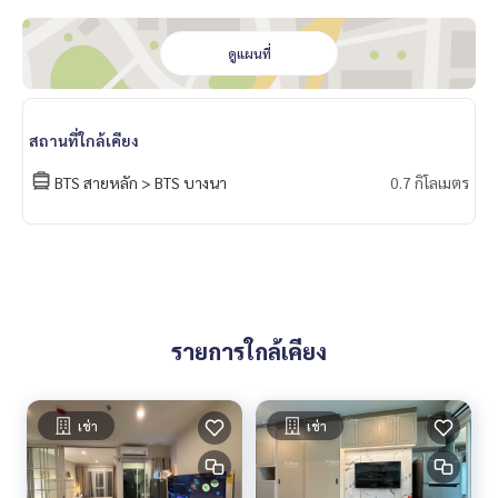
✅️ ผ้าม่าน 2 ชั้น กันยูวี
✅️ บิ้วอินหัวเตียง ( เปิด-ปิด ไฟได้ค่ะ )+ เตียง+ ที่นอนอย่างดี 5 ฟุต
ดูแผนที่
✅️ โต๊ะเครื่องแป้ง บิ้วอิน
✅️ ครัว บิ้วอิน
📍เครื่องใช้ไฟฟ้า ครบ
สถานที่ใกล้เคียง
* แอร์ 2 เครื่อง 12,000 btu
BTS สายหลัก > BTS บางนา
0.7 กิโลเมตร
* Smart TV
* ตู้เย็น
* ไมโครเวฟ
* เครื่องทำน้ำอุ่น
📍มี เครื่องซักผ้า 8 kg
📱Digital door lock📱
🚗ได้สิทธิ์ที่จอดรถยนต์ 1 คัน “หรือ” ที่จอดรถมอร์เตอร์ไซด์ 1 คัน
รายการใกล้เคียง
🛵
สิ่งอำนวยความสะดวก
เช่า
เช่า
– สระว่ายน้ำระบบเกลือ ฟิตเนส สวนลอยฟ้า ห้องโยคะ ห้องต่อยม
วย ห้องเด็กเล่น ห้อง Co-working skyview …
- กล้องวงจรปิด CCTV, เข้า - ออก ด้วยระบบ Key Card ล็อคชั้น ( ร