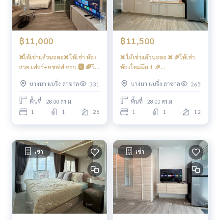
อเปิดระบบ )
- เจ้าหน้าที่รักษาความปลอดภัย 24 ชั่วโมง
การเดินทางสะดวก
฿11,000
฿11,500
รถเมล์ : สาย
❌ให้เช่าแล้วนะคะ❌ ให้เช่า ห้อง
❌ ให้เช่าแล้วนะคะ ❌ 🎉ให้เช่า
สวย เฟอร์+คชฟฟ ครบ 🅰️ 🌈วิว
ห้องใหม่มือ 1 🎉
แม่น้ำ
#RegentHomeBangna ตึก 🅰️
รถไฟฟ้า
บางนา แบริ่ง ลาซาล
บางนา แบริ่ง ลาซาล
331
265
#RegentHomeBangnaห้อว มิ
บิ้วอิน สวยหวาน ใกล้ทางออกไป
BTS บางนา
นิมอล ใหม่แกะกล่อง มี เครื่องซัก
#BTSบางนา เพียง 5 นาที📍มี
พื้นที่ : 28.00 ตร.ม.
พื้นที่ : 28.00 ตร.ม.
ผ้า ❤️ค่าเช่า 11,000 บาท
เครื่องซักผ้าฝาหน้า ❤️ค่าเช่า
เรือข้ามฟาก
1
1
26
1
1
12
11,500 บาท
ท่าน้ำสรรพาวุธ
ทางด่วน
ใกล้ทางขึ้น-ลงทางด่วน ทางพิเศษเฉลิมมหานคร , ทางด่วนบูรพาวิ
เช่า
เช่า
ถี , ทางด่วนรามอินทรา-อาจณรงค์
#รีเจ้นท์โฮมบางนา #รีเจ้นท์บางนา #รีเจ้นท์โฮม #regenthomeb
angna P’muay
0957156316
#regenthome #คอนโดติดรถไฟ
ฟ้า #คอนโดใกล้รถไฟฟ้า #คอนโดติดbts #BTSบางนา #BTSban
gna P’muay
0957156316
#คอนโดใกล้ทางด่วน #ทางพิเศษเฉลิ