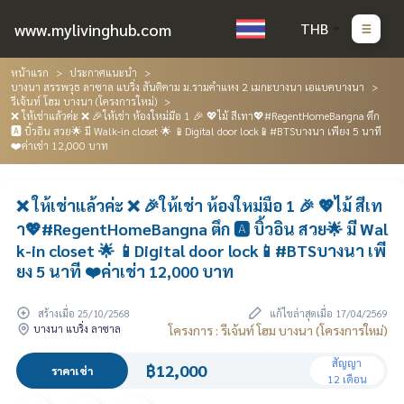
www.mylivinghub.com
THB
หน้าแรก
ประกาศแนะนำ
บางนา สรรพวุธ ลาซาล แบริ่ง สันติคาม ม.รามคำแหง 2 เมกะบางนา เอแบคบางนา
รีเจ้นท์ โฮม บางนา (โครงการใหม่)
❌ ให้เช่าแล้วค่ะ ❌ 🎉ให้เช่า ห้องใหม่มือ 1 🎉 💖ไม้ สีเทา💖#RegentHomeBangna ตึก
🅰️ บิ้วอิน สวย🌟 มี Walk-in closet 🌟 📱Digital door lock📱#BTSบางนา เพียง 5 นาที
❤️ค่าเช่า 12,000 บาท
❌ ให้เช่าแล้วค่ะ ❌ 🎉ให้เช่า ห้องใหม่มือ 1 🎉 💖ไม้ สีเท
า💖#RegentHomeBangna ตึก 🅰️ บิ้วอิน สวย🌟 มี Wal
k-in closet 🌟 📱Digital door lock📱#BTSบางนา เพี
ยง 5 นาที ❤️ค่าเช่า 12,000 บาท
สร้างเมื่อ 25/10/2568
แก้ไขล่าสุดเมื่อ 17/04/2569
บางนา แบริ่ง ลาซาล
โครงการ : รีเจ้นท์ โฮม บางนา (โครงการใหม่)
สัญญา
฿12,000
ราคาเช่า
12 เดือน