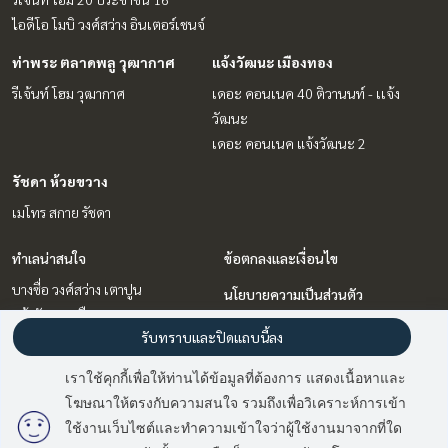
ไอดีโอ โมบิ วงศ์สว่าง อินเตอร์เชนจ์
ท่าพระ ตลาดพลู วุฒากาศ
แจ้งวัฒนะ เมืองทอง
รีเจ้นท์ โฮม วุฒากาศ
เดอะ คอนเนค 40 ติวานนท์ - เเจ้ง
วัฒนะ
เดอะ คอนเนค แจ้งวัฒนะ 2
รัชดา ห้วยขวาง
เมโทร สกาย รัชดา
ทำเลน่าสนใจ
ข้อตกลงและเงื่อนไข
บางซื่อ วงศ์สว่าง เตาปูน
นโยบายความเป็นส่วนตัว
แจ้งวัฒนะ เมืองทอง
เกี่ยวกับเรา
รับทราบและปิดแถบนี้ลง
รัชดา ห้วยขวาง
บางนา แบริ่ง ลาซาล
วิธีการฝากขาย-เช่า
เราใช้คุกกี้เพื่อให้ท่านได้ข้อมูลที่ต้องการ แสดงเนื้อหาและ
ท่าพระ ตลาดพลู วุฒากาศ
ติดต่อ
โฆษณาให้ตรงกับความสนใจ รวมถึงเพื่อวิเคราะห์การเข้า
มี
2
คนกำลังดูประกาศนี้
ใช้งานเว็บไซต์และทำความเข้าใจว่าผู้ใช้งานมาจากที่ใด