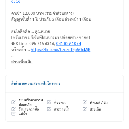
6316
ค่าเช่า 12,000 บาท (รวมค่าส่วนกลาง)
สัญญาขั้นต่ำ 1 ปี ประกัน 2 เดือน ล่วงหน้า 1 เดือน
สนใจติดต่อ … คุณหมวย
[⭐️รับฝาก #รีเจ้นท์โฮมบางนา ปล่อยเช่า / ขาย⭐️]
☎️ & Line : 095 715 6316,
081 829 1074
หรือคลิ๊ก …
https://line.me/ti/p/dTFp5OcMjR
➡️ เวปไซต์ :
https://www.mylivinghub.com/list/Condo/All/1
อ่านเพิ่มเติม
📍เฟอร์นิเจอร์ ครบ
✅️ฉากกั้นกระจก เป็นสัดส่วน
สิ่งอำนวยความสะดวกในโครงการ
กั้น ห้องครัว + ห้องนั่งเล่น + Walk-in closet
✅️ตู้เสื้อผ้า บิ้วอิน ( walk-in closet)
✅️ ชั้นวางรองเท้า บิ้วอิน ใหญ่
ระบบรักษาความ
ที่จอดรถ
ฟิตเนส / ยิม
✅️ ชั้นวางทีวี บิ้วอิน ( เปิด-ปิด ไฟได้ค่ะ )
ปลอดภัย
ร้านสะดวกซื้อ
สระว่ายน้ำ
สระเด็ก
✅️ ชั้นวางของ บิ้วอิน
แม่น้ำ
✅️ โซฟา ผ้าหนัง นุ่มสบาย ใหญ่ + บิ้วอินไม้ด้านหลัง ( เปิด-ปิด ไฟไ
ด้ค่ะ )
✅️ โต๊ะทานข้าว + เก้าอี้