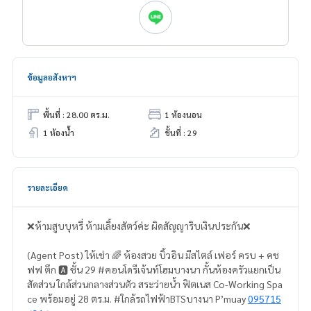
ข้อมูลอสังหาฯ
พื้นที่ : 28.00 ตร.ม.
1 ห้องนอน
1 ห้องน้ำ
ชั้นที่ : 29
รายละเอียด
❌ห้ามสูบบุหรี่ ห้ามเลี้ยงสัตว์ค่ะ ผิดสัญญาริบเงินประกัน❌
(Agent Post) ให้เช่า 🌈 ห้องสวย บิ้วอิน มีสไตล์ เฟอร์ ครบ + คช
ฟฟ ตึก 🅰️ ชั้น 29 #คอนโดรีเจ้นท์โฮมบางนา กั้นห้องครัวแยกเป็น
สัดส่วน ใกล้ส่วนกลางส่วนตัว สระว่ายน้ำ ฟิตเนส Co-Working Spa
ce พร้อมอยู่ 28 ตร.ม. #ใกล้รถไฟฟ้าBTSบางนา P’muay
095715