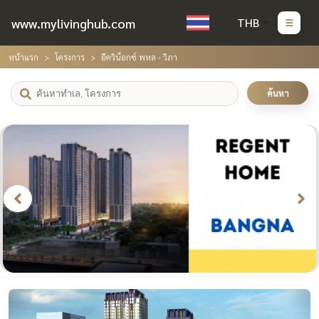
www.mylivinghub.com
THB
หน้าแรก
โครงการ
อีควิน็อกซ์ พหล - วิภา
ค้นหา