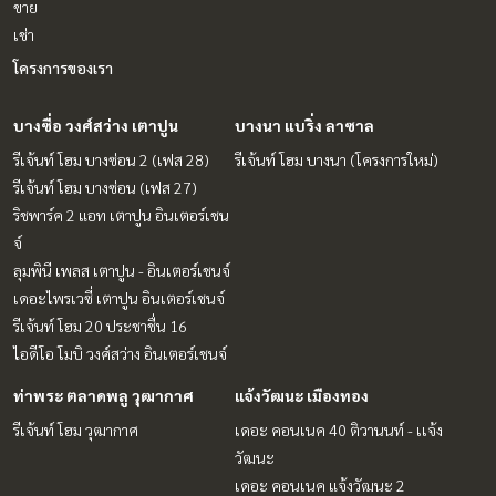
ขาย
เช่า
โครงการของเรา
บางซื่อ วงศ์สว่าง เตาปูน
บางนา แบริ่ง ลาซาล
รีเจ้นท์ โฮม บางซ่อน 2 (เฟส 28)
รีเจ้นท์ โฮม บางนา (โครงการใหม่)
รีเจ้นท์ โฮม บางซ่อน (เฟส 27)
ริชพาร์ค 2 แอท เตาปูน อินเตอร์เชน
จ์
ลุมพินี เพลส เตาปูน - อินเตอร์เชนจ์
เดอะไพรเวซี่ เตาปูน อินเตอร์เชนจ์
รีเจ้นท์ โฮม 20 ประชาชื่น 16
ไอดีโอ โมบิ วงศ์สว่าง อินเตอร์เชนจ์
ท่าพระ ตลาดพลู วุฒากาศ
แจ้งวัฒนะ เมืองทอง
รีเจ้นท์ โฮม วุฒากาศ
เดอะ คอนเนค 40 ติวานนท์ - เเจ้ง
วัฒนะ
เดอะ คอนเนค แจ้งวัฒนะ 2