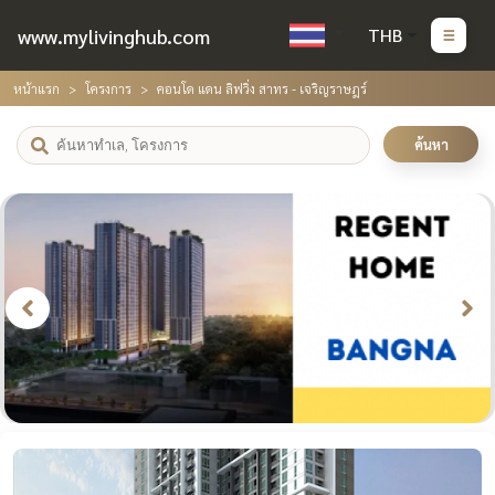
www.mylivinghub.com
THB
หน้าแรก
โครงการ
คอนโด แดน ลิฟวิ่ง สาทร - เจริญราษฎร์
ค้นหา