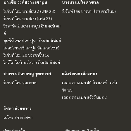
บางซื่อ วงศ์สว่าง เตาปูน
บางนา แบริ่ง ลาซาล
รีเจ้นท์ โฮม บางซ่อน 2 (เฟส 28)
รีเจ้นท์ โฮม บางนา (โครงการใหม่)
รีเจ้นท์ โฮม บางซ่อน (เฟส 27)
ริชพาร์ค 2 แอท เตาปูน อินเตอร์เชน
จ์
ลุมพินี เพลส เตาปูน - อินเตอร์เชนจ์
เดอะไพรเวซี่ เตาปูน อินเตอร์เชนจ์
รีเจ้นท์ โฮม 20 ประชาชื่น 16
ไอดีโอ โมบิ วงศ์สว่าง อินเตอร์เชนจ์
ท่าพระ ตลาดพลู วุฒากาศ
แจ้งวัฒนะ เมืองทอง
รีเจ้นท์ โฮม วุฒากาศ
เดอะ คอนเนค 40 ติวานนท์ - เเจ้ง
วัฒนะ
เดอะ คอนเนค แจ้งวัฒนะ 2
รัชดา ห้วยขวาง
เมโทร สกาย รัชดา
ทำเลน่าสนใจ
ข้อตกลงและเงื่อนไข