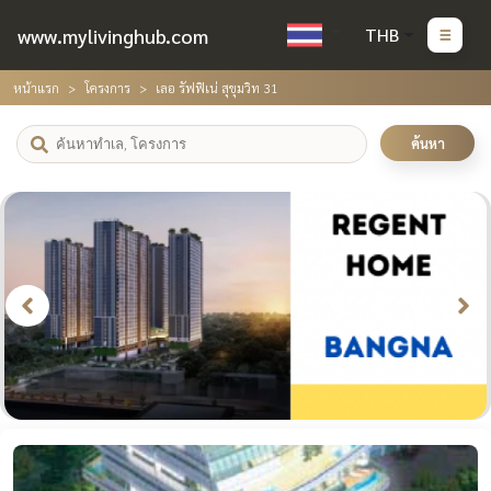
www.mylivinghub.com
THB
หน้าแรก
โครงการ
เลอ รัฟฟิเน่ สุขุมวิท 31
ค้นหา