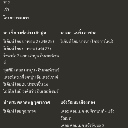
ขาย
เช่า
โครงการของเรา
บางซื่อ วงศ์สว่าง เตาปูน
บางนา แบริ่ง ลาซาล
รีเจ้นท์ โฮม บางซ่อน 2 (เฟส 28)
รีเจ้นท์ โฮม บางนา (โครงการใหม่)
รีเจ้นท์ โฮม บางซ่อน (เฟส 27)
ริชพาร์ค 2 แอท เตาปูน อินเตอร์เชน
จ์
ลุมพินี เพลส เตาปูน - อินเตอร์เชนจ์
เดอะไพรเวซี่ เตาปูน อินเตอร์เชนจ์
รีเจ้นท์ โฮม 20 ประชาชื่น 16
ไอดีโอ โมบิ วงศ์สว่าง อินเตอร์เชนจ์
ท่าพระ ตลาดพลู วุฒากาศ
แจ้งวัฒนะ เมืองทอง
รีเจ้นท์ โฮม วุฒากาศ
เดอะ คอนเนค 40 ติวานนท์ - เเจ้ง
วัฒนะ
เดอะ คอนเนค แจ้งวัฒนะ 2