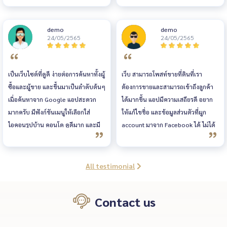
ได้ใช้งานและมีทีม support ที่ดี แอป
ให้ติดต่อกับลูกค้าได้เร็วขึ้นค่ะ
ใช้งานบนมือถือได้ทั้ง android และ
demo
demo
ios สะดวกไม่ต้องเปิดคอม จะแก้ไข
24/05/2565
24/05/2565
จะติดตามประกาศ หาประกาศ ทำได้
สะดวกเหมือนทำผ่านคอม
เป็นเว็บไซต์ที่ดูดี ง่ายต่อการค้นหาทั้งผู้
เว็บ สามารถโพสท์ขายที่ดินที่เรา
ซื้อและผู้ขาย และขึ้นมาเป็นลำดับต้นๆ
ต้องการขายและสามารถเข้าถึงลูกค้า
เมื่อค้นหาจาก Google แอปสะดวก
ได้มากขึ้น แอปมีความเสถียรดี อยาก
มากครับ มีฟังก์ชันเมนูให้เลือกใส่
ให้แก้ไขชื่อ และข้อมูลส่วนตัวที่ผูก
ไอคอนรูปบ้าน คอนโด ดูดีมาก และมี
account มาจาก Facebook ได้ ไม่ได้
ข่าวสารต่างๆ เกี่ยวกับอสังหาริมทรัพย์
อยากใช้ชื่อเดียวกัน
อัพเดทให้อ่านอยู่เรื่อยๆ
All testimonial
Contact us