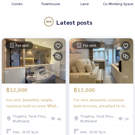
Condo
Townhouse
Land
Co-Working Space
Latest posts
For rent
For rent
฿12,000
฿13,000
For rent, beautiful, simple,
For rent, beautiful, luxurious
luxurious built-in room 💡full
built-in room, attached to the
lights 🌈 open view #Regent
glam, electric stove + hood 🌪️
Thaphra, Talat Phlu,
Thaphra, Talat Phlu,
Home Wutthakat ❤️rental price
❗️Washing machine + dryer, front
48
29
Wutthakat
Wutthakat
12,000
cover ❗️ 🩷Rental price 13,000
baht #Regent Home Wutthakat
Area : 26.00 Sq.m.
Area : 26.00 Sq.m.