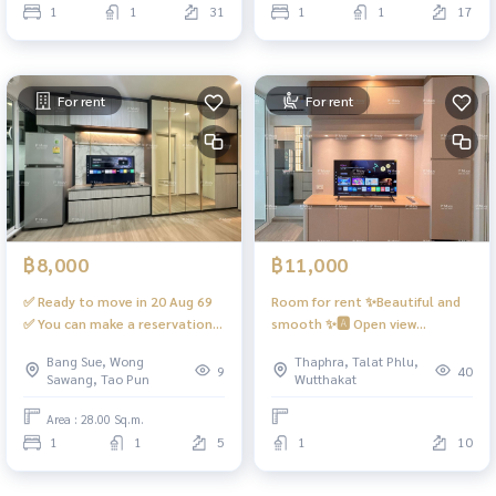
1
1
31
1
1
17
For rent
For rent
฿8,000
฿11,000
✅ Ready to move in 20 Aug 69
Room for rent ✨Beautiful and
✅ You can make a reservation.
smooth ✨🅰️ Open view
For rent🏡🅱️ Built-in room,
#Regent Home Wutthakat ❤️
Bang Sue, Wong
Thaphra, Talat Phlu,
luxurious, fully furnished,
Rent 11,000 baht
9
40
Sawang, Tao Pun
Wutthakat
central view, beautiful, CCTV +
fully furnished. 📍There is a
Area : 28.00 Sq.m.
washing machine. #Regent
1
1
5
1
10
Home Bang Son 28 ❤️ Rent
8,000 baht