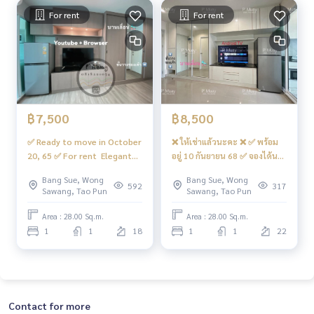
For rent
For rent
฿7,500
฿8,500
✅ Ready to move in October
❌ ให้เช่าแล้วนะคะ ❌ ✅ พร้อม
20, 65 ✅ For rent ️ Elegant
อยู่ 10 กันยายน 68 ✅ จองได้นะ
built-in room, Smart TV,
คะ ‼️ เจ้าของ ขอผู้เช่า ผู้หญิง
Bang Sue, Wong
Bang Sue, Wong
big, full, has a washing
ทำงาน 👩🏻 พักคนเดียวนะคะ ‼️
592
317
Sawang, Tao Pun
Sawang, Tao Pun
machine #Regent Home
Bang Hide 28 ❤️ Rent 7,500
Area : 28.00 Sq.m.
Area : 28.00 Sq.m.
baht
1
1
18
1
1
22
Contact for more