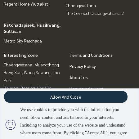
Regent Home Wuttakat
Chaengwattana
The Connect Chaengwattana 2
Ratchadapisek, Huaikwang,
Suttisan
Metro Sky Ratchada
Interesting Zone
Terms and Conditions
Chaengwatana, Muangthong
Privacy Policy
Bang Sue, Wong Sawang, Tao
About us
Pun
Bangna, Bearing, Lasalle
How to sale-rent
Ratchadapisek, Huaikwang,
Allow And Close
Contact
Suttisan
We use cookies to provide you with the information you
Thaphra, Talat Phlu,
need. Show content and ads tailored to your interests.
2
people are viewing
Wutthakat
Including to analyze your use of the website and understand
where users come from. By clicking "Accept All", you agree
Contact us