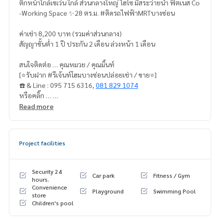
ตึกหน้าใกล้เซเว่น ใกล้ ส่วนกลางใหญ่ ไฮโซ มีสระว่ายน้ำ ฟิตเนส Co
-Working Space ✨28 ตร.ม. #ติดรถไฟฟ้าMRTบางซ่อน
ค่าเช่า 8,200 บาท (รวมค่าส่วนกลาง)
สัญญาขั้นต่ำ 1 ปี ประกัน 2 เดือน ล่วงหน้า 1 เดือน
สนใจติดต่อ … คุณหมวย / คุณมิ้นท์
[⭐️รับฝาก #รีเจ้นท์โฮมบางซ่อนปล่อยเช่า / ขาย⭐️]
☎️ & Line : 095 715 6316,
081 829 1074
หรือคลิ๊ก …
Read more
1.
https://line.me/ti/p/dTFp5OcMjR
2.
https://line.me/ti/p/v2fZtmtfXa
Project facilities
➡️ เวปไซต์ :
https://www.mylivinghub.com/list/Condo/All/1
Security 24
Car park
Fitness / Gym
[⭐️รับฝาก #รีเจ้นท์โฮมบางซ่อน ซื้อ/ขาย/ ปล่อยเช่า และขายดาวน์
hours.
Convenience
#รีเจ้นท์โฮมบางนา ⭐️ โดยทีมงาน มืออาชีพ ปล่อยไว จริงใจ รับผิด
Playground
Swimming Pool
store
ชอบ ดูแลห้องลูกค้าเหมือนห้องเราเอง]
Children's pool
📍เฟอร์นิเจอร์ครบ