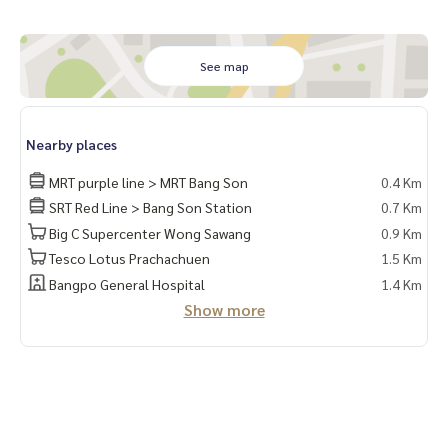
* กั้นห้องนอน / ห้องนั่งเล่น เป็นสัดส่วน
* ตู้เสื้อผ้าบิ้วอิน + ชั้นเก็บของเป็นระเบียบ
* ตู้รองเท้าบิ้วอิน
See map
* ตู้วางทีวีบิ้วอิน + ชั้นเหนือทีวี
* โซฟา + โต๊ะกลาง
* ผ้าม่าน 2 ชั้น
Nearby places
* เตียงบิ้วอินหรูหรา พร้อมไฟหัวเตียง + ที่นอน + โต๊ะข้าง
* ครัวบิ้วอิน
MRT purple line > MRT Bang Son
0.4 Km
SRT Red Line > Bang Son Station
0.7 Km
📍เครื่องใช้ไฟฟ้า
* แอร์ 2 เครื่อง
Big C Supercenter Wong Sawang
0.9 Km
* เครื่องทำน้ำอุ่น
Tesco Lotus Prachachuen
1.5 Km
* Smart TV
Bangpo General Hospital
1.4 Km
* ตู้เย็น 2 ประตู
Show more
* ไมโครเวฟ
📍มีเครื่องซักผ้า ฝาหน้า
🚗ได้สิทธิ์ที่จอดรถยนต์ 1 คัน และ ที่จอดรถมอร์เตอร์ไซด์ 1 คัน🛵
สิ่งอำนวยความสะดวก
– สระว่ายน้ำระบบเกลือ ฟิตเนส … ‼️ใต้ตึกมี 7/11 ร้านค้า ร้านอา