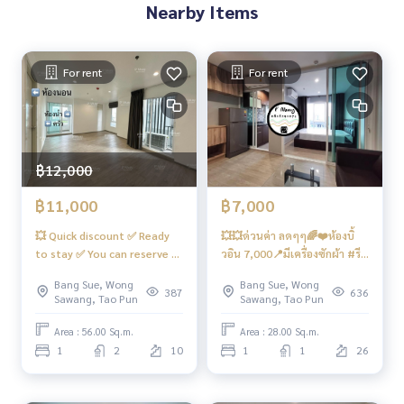
Nearby Items
หารมากมาย ร้านเสริมสวย ร้านกาแฟ ฯลฯ
- กล้องวงจรปิด CCTV เข้า - ออก ด้วยระบบ Key Card
- เจ้าหน้าที่รักษาความปลอดภัย 24 ชั่วโมง
For rent
For rent
การเดินทางสะดวก
รถเมล์ : สาย 16, 30, 65, 97, 505
รถไฟฟ้า
฿12,000
MRT-บางซ่อน เชื่อมต่อ MRT เตาปูน
฿11,000
฿7,000
ทางด่วน
💥 Quick discount ✅ Ready
💥💥ด่วนค่า ลดๆๆ🌈❤️ห้องบิ้
ใกล้ทางขึ้น-ลงทางด่วน ศรีรัช และทางด่วน ศรีรัช-วงแหวนรอบนอ
to stay ✅ You can reserve a
วอิน 7,000📍มีเครื่องซักผ้า #รี
ก (กาญจนาภิเษก)
free room for free rooms.
เจ้นท์โฮมบางซ่อน28
Bang Sue, Wong
Bang Sue, Wong
387
636
#รีเจ้นท์โฮมบางซ่อนเฟส27 #รีเจ้นท์โฮมบางซ่อนเฟส28 #รีเจ้นท์
Sawang, Tao Pun
Sawang, Tao Pun
โฮม #รีเจ้นท์บางซ่อน #regenthomebangson #regenthome
Area : 56.00 Sq.m.
Area : 28.00 Sq.m.
#regentbangson #คอนโดติดรถไฟฟ้า #คอนโดใกล้รถไฟฟ้า #
1
2
10
1
1
26
คอนโดติดmrt #mrtบางซ่อน #สวนสุนันทา #พระจอมเกล้า #วงศ์
สว่าง #เกตเวย์บางซื่อ