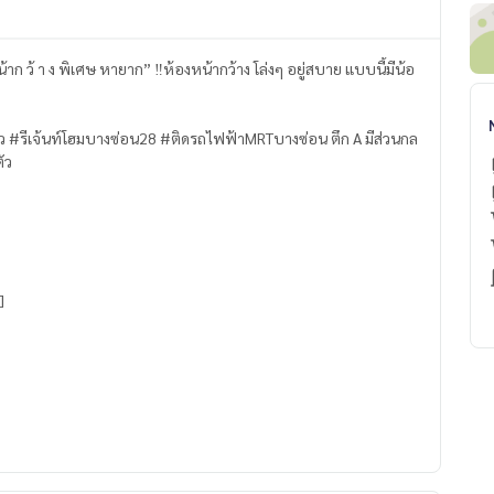
รัว #รีเจ้นท์โฮมบางซ่อน28 #ติดรถไฟฟ้าMRTบางซ่อน ตึก A มีส่วนกล
ัว
]