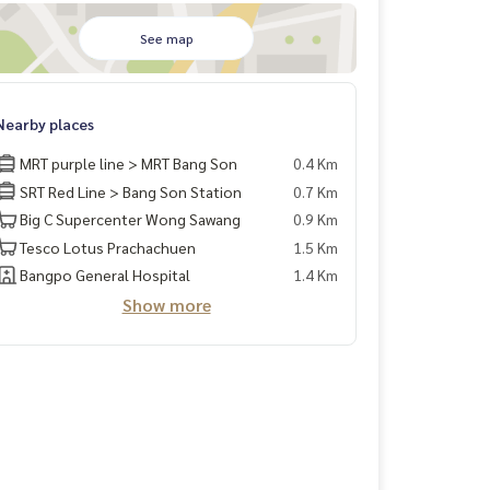
See map
Nearby places
MRT purple line > MRT Bang Son
0.4 Km
SRT Red Line > Bang Son Station
0.7 Km
Big C Supercenter Wong Sawang
0.9 Km
Tesco Lotus Prachachuen
1.5 Km
Bangpo General Hospital
1.4 Km
Show more