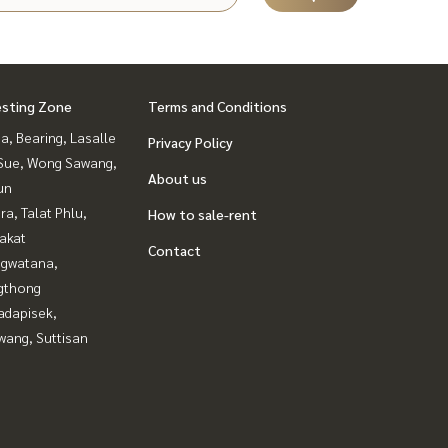
esting Zone
Terms and Conditions
a, Bearing, Lasalle
Privacy Policy
Sue, Wong Sawang,
About us
un
a, Talat Phlu,
How to sale-rent
akat
Contact
gwatana,
gthong
adapisek,
wang, Suttisan