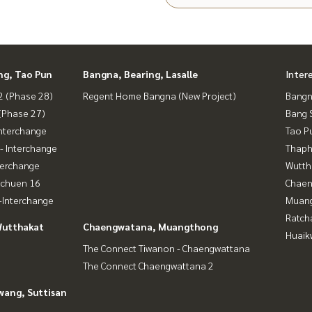
ng, Tao Pun
Bangna, Bearing, Lasalle
Inter
 (Phase 28)
Regent Home Bangna (New Project)
Bangn
(Phase 27)
Bang 
nterchange
Tao P
- Interchange
Thaphr
terchange
Wutth
achuen 16
Chaen
Interchange
Muan
Ratch
Wutthakat
Chaengwatana, Muangthong
Huaik
The Connect Tiwanon - Chaengwattana
The Connect Chaengwattana 2
wang, Suttisan