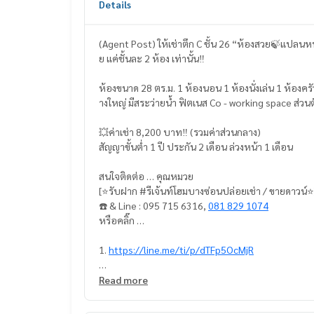
Details
(Agent Post) ให้เช่าตึก C ชั้น 26 “ห้องสวย🍃แปลนหน้าก ว้ า ง พิเศษ หายาก” ‼️ห้องหน้ากว้าง โล่งๆ อยู่สบาย แบบนี้มีน้อ
ย แค่ชั้นละ 2 ห้อง เท่านั้น‼️
ห้องขนาด 28 ตร.ม. 1 ห้องนอน 1 ห้องนั่งเล่น 1 ห้องค
างใหญ่ มีสระว่ายน้ำ ฟิตเนส Co - working space ส่วนต
💥ค่าเช่า 8,200 บาท‼️ (รวมค่าส่วนกลาง)
สัญญาขั้นต่ำ 1 ปี ประกัน 2 เดือน ล่วงหน้า 1 เดือน
สนใจติดต่อ … คุณหมวย
[⭐️รับฝาก #รีเจ้นท์โฮมบางซ่อนปล่อยเช่า / ขายดาวน์⭐️
☎️ & Line : 095 715 6316,
081 829 1074
หรือคลิ๊ก …
1.
https://line.me/ti/p/dTFp5OcMjR
2.
https://line.me/ti/p/v2fZtmtfXa
Read more
📍 เฟอร์นิเจอร์ครบกั้นห้องเป็นสัดส่วน