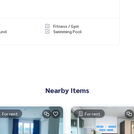
Fitness / Gym
ound
Swimming Pool
Nearby Items
For rent
For rent
ซด์ 1 คัน🛵