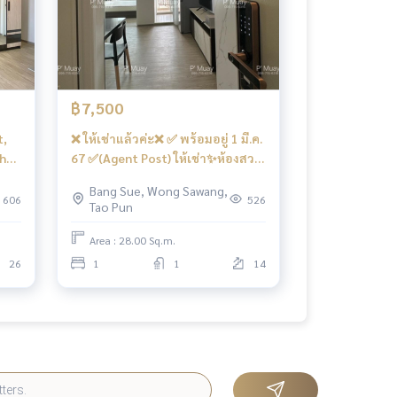
฿7,500
t,
❌ ให้เช่าแล้วค่ะ❌ ✅ พร้อมอยู่ 1 มี.ค.
h
67 ✅(Agent Post) ให้เช่า✨ห้องสวย
ome
ตึก D 📱Digital Door Locks 🔒 สวยมิ
Bang Sue, Wong Sawang,
ht
นิมอล วิวโล่ง คชฟฟ.ครบ 📍 มี เครื่อง
606
526
Tao Pun
ซักผ้า ❤️ค่าเช่า 7,500 บาท
Area : 28.00 Sq.m.
26
1
1
14