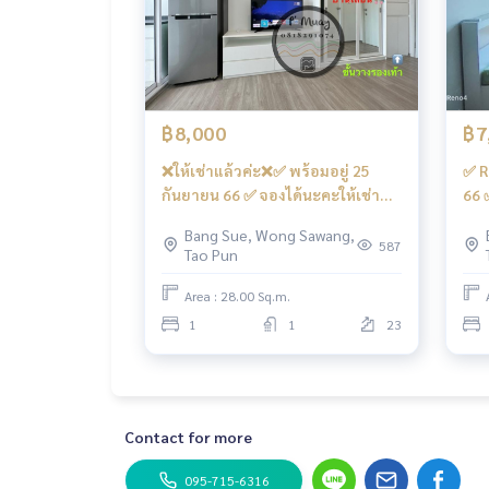
– สระว่ายน้ำระบบเกลือ ฟิตเนส … ‼️ใต้ตึกมี 7/11 ร้
- กล้องวงจรปิด CCTV เข้า - ออก ด้วยระบบ Key Card
- เจ้าหน้าที่รักษาความปลอดภัย 24 ชั่วโมง
การเดินทางสะดวก
฿8,000
฿7
รถเมล์ : สาย 16, 30, 65, 97, 505
❌ให้เช่าแล้วค่ะ❌✅ พร้อมอยู่ 25
✅ R
รถไฟฟ้า
กันยายน 66 ✅ จองได้นะคะให้เช่า
66 
MRT-บางซ่อน เชื่อมต่อ MRT เตาปูน
ห้องนอนบิ้วอิน 🅱️ สวย สุดคุ้ม วิวโล่ง
bea
Bang Sue, Wong Sawang,
วิวแม่น้ำ คชฟฟ.ครบ 📍มี เครื่องซัก
com
587
Tao Pun
ทางด่วน
ผ้า #รีเจ้นท์โฮมบางซ่อน28 ❤️ค่าเช่า
Son
ใกล้ทางขึ้น-ลงทางด่วน ศรีรัช และทางด่วน ศรีรัช-
8,000
Area : 28.00 Sq.m.
1
1
23
#รีเจ้นท์โฮมบางซ่อนเฟส27 #รีเจ้นท์โฮมบางซ่อนเฟ
thome #regentbangson #คอนโดติดรถไฟฟ้า #คอน
Contact for more
095-715-6316