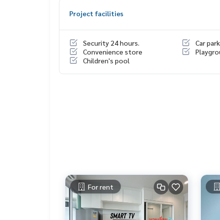
💖 ม่านโปร่ง กั้นห้อง 💖
Project facilities
* เตียงนอน + ที่นอน 6 ฟุต
* ตู้เสื้อผ้า 4 บาน
* โต๊ะเครื่องแป้ง + เก้าอี้
Security 24 hours.
Car park
* ผ้าม่าน 2 ชั้น
Convenience store
Playgr
* โซฟา ใหญ่ + โต๊ะกลาง
Children's pool
* โต๊ะทานข้าว + เก้าอี้ 2 ที่นั่ง
* ชั้นวางทีวี
* ชุดครัว บิ้วอิน
📍เครื่องใช้ไฟฟ้าครบ
* แอร์ 2
* ตู้เย็น 2 ประตู
* Android TV
* ไมโครเวฟ
* เครื่องทำน้ำอุ่น
* 📍มีเครื่องซักผ้า
For rent
🚗ได้สิทธิ์ที่จอดรถยนต์ 1 คัน และ ที่จอดรถมอร์เตอร์ไ
สิ่งอำนวยความสะดวก