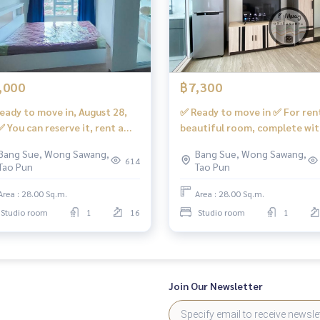
านค้า ร้านอาหารมากมาย ร้านเสริมสวย ร้านกาแฟ ฯลฯ
,000
฿7,300
eady to move in, August 28,
✅ Ready to move in ✅ For ren
✅ You can reserve it, rent a
beautiful room, complete wit
utiful room, very good value,
washing machine. #Regent H
Bang Sue, Wong Sawang,
Bang Sue, Wong Sawang,
plete #Regent Home Bang
Bang Son 28 ❤️ Rent 7,300 ba
614
Tao Pun
Tao Pun
 28 ❤️ Rent 7,000 baht
วงแหวนรอบนอก (กาญจนาภิเษก)
Area : 28.00 Sq.m.
Area : 28.00 Sq.m.
Studio room
1
16
Studio room
1
ส28 #รีเจ้นท์โฮม #รีเจ้นท์บางซ่อน #regenthomebangson #regen
โดใกล้รถไฟฟ้า #คอนโดติดmrt #mrt
Join Our Newsletter